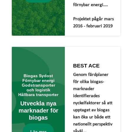
förnybar energi....
Projektet pågår mars
2016 - februari 2019
BEST ACE
Genom färdplaner
Biogas Sydost
Förnybar energi
för olika biogas-
Godstransporter
marknader
och logistik
Hållbara transporter
identifierades
Utveckla nya
nyckelfaktorer så att
marknader för
upptaget av biogas
biogas
kan öka ur både ett
nationellt perspektiv
såväl...
Läs mer