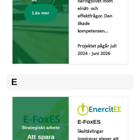
näringslivet inom
elnät- och
Läs mer
effektfrågor. Den
ökade
kompetensen...
Projektet pågår juli
2024 - juni 2026
E
E-FoxES
Strategiskt arbete
Skoltävlingar
Att spara
inspirerar elever att