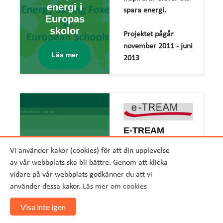
energi i
spara energi.
Europas
skolor
Projektet pågår
november 2011 - juni
Läs mer
2013
E-TREAM
Hållbara transporter
Utveckling av e-
Vi använder kakor (cookies) för att din upplevelse
Kompetensutv
plattform med tio
av vår webbplats ska bli bättre. Genom att klicka
eckling kring
utbildningsmoduler
vidare på vår webbplats godkänner du att vi
hållbara
kring hållbara
använder dessa kakor.
Läs mer om cookies
transporter
transporter, Mobility
Management.
Visa inte igen
Läs mer