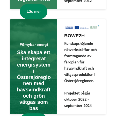
september 2012
Läs mer
BOWE2H
Kunskapshöjande
Förnybar energi
nätverksträffar och
Ska skapa ett
framtagande av
integrerat
färdplan för
energisystem
havsvindkraft och
i
vätgasproduktion i
Östersjöregio
Östersjöregionen.
nen med
havsvindkraft
Projektet pågår
och grön
oktober 2022 -
vätgas som
september 2024
bas