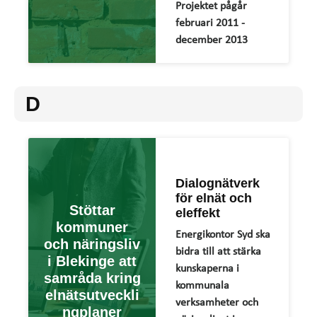
Projektet pågår
februari 2011 -
december 2013
D
Dialognätverk
för elnät och
Stöttar
eleffekt
kommuner
Energikontor Syd ska
och näringsliv
bidra till att stärka
i Blekinge att
kunskaperna i
samråda kring
kommunala
elnätsutveckli
verksamheter och
ngplaner