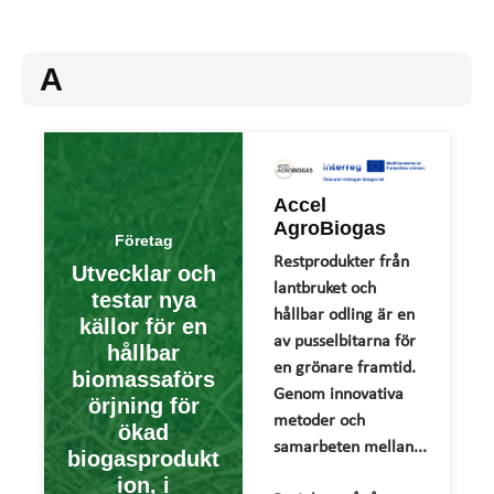
A
Accel
AgroBiogas
Företag
Restprodukter från
Utvecklar och
lantbruket och
testar nya
hållbar odling är en
källor för en
av pusselbitarna för
hållbar
en grönare framtid.
biomassaförs
Genom innovativa
örjning för
metoder och
ökad
samarbeten mellan...
biogasprodukt
ion, i