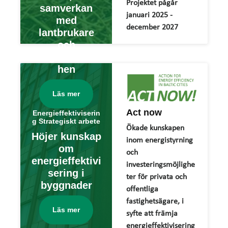
Projektet pågår
samverkan
januari 2025 -
med
december 2027
lantbrukare
och
biogasbransc
hen
Läs mer
Act now
Energieffektiviserin
g Strategiskt arbete
Ökade kunskapen
Höjer kunskap
inom energistyrning
om
och
energieffektivi
investeringsmöjlighe
sering i
ter för privata och
byggnader
offentliga
fastighetsägare, i
Läs mer
syfte att främja
energieffektivisering