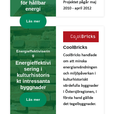
för hållbar
Projektet pågår maj
energi
2010 - april 2012
Läs mer
CoolBricks
Energieffektiviserin
CoolBricks handlade
g
om att minska
Energieffektivi
energianvändningen
sering i
och miljöpåverkan i
kulturhistoris
kulturhistoriskt
kt intressanta
värdefulla byggnader
byggnader
i Östersjöregionen, i
första hand gällde
Läs mer
det tegelbyggnader.