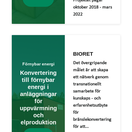
Projektet pågår
oktober 2018 - mars
2022
BIORET
Det övergripande
Förnybar energi
målet är att skapa
Konvertering
ett nätverk genom
till förnybar
transnationellt
energi i
samarbete för
anläggningar
kunskaps - och
för
erfarenhetsutbyte
uppvärmning
för
och
bränslekonvertering
elproduktion
för att...