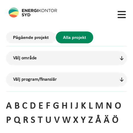
Pågående projekt
Alla projekt
A
B
C
D
E
F
G
H
I
J
K
L
M
N
O
P
Q
R
S
T
U
V
W
X
Y
Z
Å
Ä
Ö