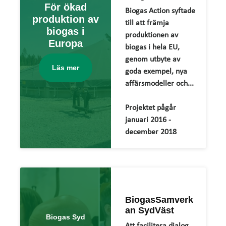
För ökad
Biogas Action syftade
produktion av
till att främja
biogas i
produktionen av
Europa
biogas i hela EU,
genom utbyte av
Läs mer
goda exempel, nya
affärsmodeller och...
Projektet pågår
januari 2016 -
december 2018
BiogasSamverk
an SydVäst
Biogas Syd
Att facilitera dialog