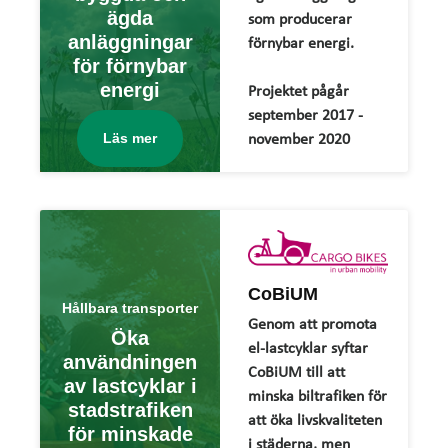
ägda
som producerar
anläggningar
förnybar energi.
för förnybar
energi
Projektet pågår
september 2017 -
Läs mer
november 2020
CoBiUM
Hållbara transporter
Genom att promota
Öka
el-lastcyklar syftar
användningen
CoBiUM till att
av lastcyklar i
minska biltrafiken för
stadstrafiken
att öka livskvaliteten
för minskade
i städerna, men