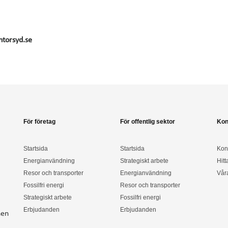
ntorsyd.se
För företag
För offentlig sektor
Kon
Startsida
Startsida
Kon
Energianvändning
Strategiskt arbete
Hitt
Resor och transporter
Energianvändning
Vår
Fossilfri energi
Resor och transporter
Strategiskt arbete
Fossilfri energi
Erbjudanden
Erbjudanden
nen