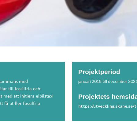
Projektperiod
januari 2018 till december 202
illsammans med
ar till fossilfria och
Projektets hemsid
t med att initiera elbilstaxi
 få ut fler fossilfria
https://utveckling.skane.se/