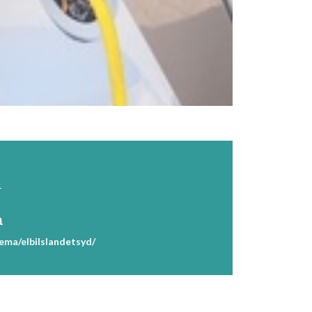
1
a
tema/elbilslandetsyd/