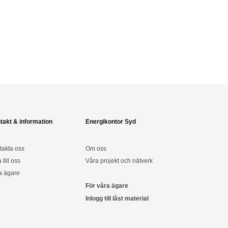
takt & information
Energikontor Syd
takta oss
Om oss
a till oss
Våra projekt och nätverk
a ägare
För våra ägare
Inlogg till låst material