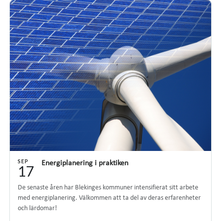
SEP
Energiplanering i praktiken
17
De senaste åren har Blekinges kommuner intensifierat sitt arbete
med energiplanering. Välkommen att ta del av deras erfarenheter
och lärdomar!