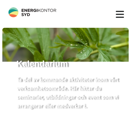
Kalendarium
Ta del av kommande aktiviteter inom vårt
verksamhetsområde. Här hittar du
seminarier, utbildningar och event som vi
arrangerar eller medverkar i.