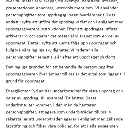
över till material vi skapar, till exempel hemsidor, intranät,
presentationer, annonser, worddokument mm. Vi använder
personuppgifter som uppdragsgivaren överlämnar till oss
endast i syfte att utföra det uppdrag vi fått och i enlighet med
uppdragsgivarens instruktioner. Efter att uppdraget utförts
arkiverar vi och sparar det material vi skapat som en del av
uppdraget. Detta i syfte att kunna följa upp uppdraget och
fullgöra våra lagliga skyldigheter. Vi raderar alla
personuppgifter senast sju år efter att uppdraget slutförts.
Den lagliga grunden för att behandla de personuppgifter
uppdragsgivaren överlämnar till oss är det avtal som ligger till
grund för uppdraget.
Energikontor Syd anlitar underkonsulter för vissa uppdrag och
delar av uppdrag, till exempel IT-tjänster. Dessa
underkonsulter kommer, i den mån de hanterar
personuppgifter, att agera som underbiträden till oss. Vi
säkerställer att underbiträden agerar i enlighet med gällande
lagstiftning och följer våra policies, för att i alla avseenden