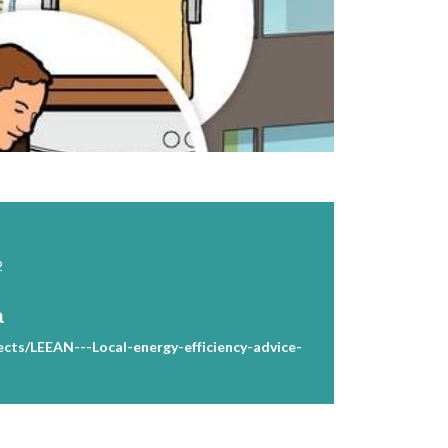
2
a
jects/LEEAN---Local-energy-efficiency-advice-