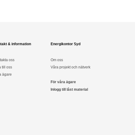
takt & information
Energikontor Syd
takta oss
Om oss
a till oss
Våra projekt och nätverk
a ägare
För våra ägare
Inlogg till låst material