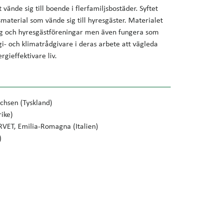
vände sig till boende i flerfamiljsbostäder. Syftet
smaterial som vände sig till hyresgäster. Materialet
ag och hyresgästföreningar men även fungera som
i- och klimatrådgivare i deras arbete att vägleda
rgieffektivare liv.
chsen (Tyskland)
rike)
RVET, Emilia-Romagna (Italien)
)