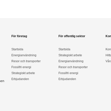
För företag
För offentlig sektor
Kon
Startsida
Startsida
Kon
Energianvändning
Strategiskt arbete
Hitt
Resor och transporter
Energianvändning
Vår
Fossilfri energi
Resor och transporter
Strategiskt arbete
Fossilfri energi
Erbjudanden
Erbjudanden
nen