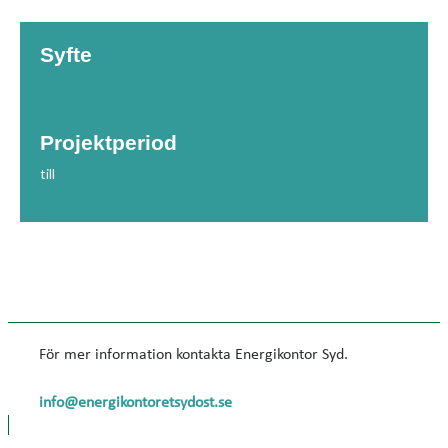
Syfte
Projektperiod
till
För mer information kontakta Energikontor Syd.
info@energikontoretsydost.se​