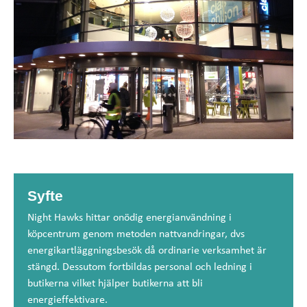
Syfte
Night Hawks hittar onödig energianvändning i
köpcentrum genom metoden nattvandringar, dvs
energikartläggningsbesök då ordinarie verksamhet är
stängd. Dessutom fortbildas personal och ledning i
butikerna vilket hjälper butikerna att bli
energieffektivare.