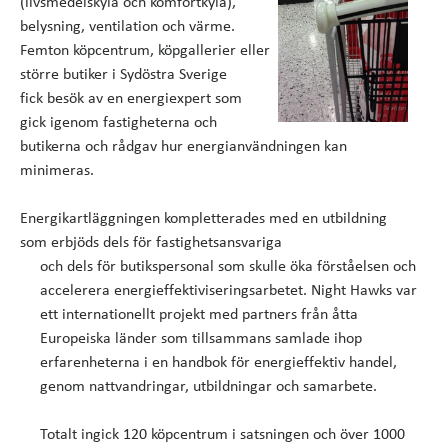
(livsmedelskyla och komfortkyla),
belysning, ventilation och värme.
Femton köpcentrum, köpgallerier eller
större butiker i Sydöstra Sverige
fick besök av en energiexpert som
gick igenom fastigheterna och
butikerna och rådgav hur energianvändningen kan
minimeras.
Energikartläggningen kompletterades med
en utbildning
som erbjöds
dels för fastighetsansvariga
och dels för butikspersonal som skulle öka förståelsen och
accelerera energieffektiviseringsarbetet. Night Hawks var
ett internationellt projekt med partners från åtta
Europeiska länder som tillsammans samlade ihop
erfarenheterna i en handbok för energieffektiv handel,
genom nattvandringar, utbildningar och samarbete.
Totalt ingick 120 köpcentrum i satsningen och över 1000