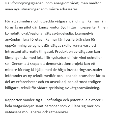
självförsörjningsgraden inom energiområdet, men medför
även nya utmaningar som måste adresseras.
För att stimulera och utveckla vätgasanvändning i Kalmar län
föreslås en pilot där Energikontor Syd hittar intressenter till en
komplett lokal/regional vätgasvärdekedja. Exempelvis
använder flera företag i Kalmar län fossila bränslen för
uppvärmning av ugnar, där vätgas skulle kunna vara ett
intressant alternativ till gasol. Produktion av vätgasen kan
lämpligen ske med lokal förnyelsebar el från vind och/eller
sol. Genom att skapa ett demonstrationsprojekt kan ett
mindre företag få hjälp med de höga investeringskostnader
införandet av ny teknik medför och liknande branscher får ta
del av erfarenheter och en utvecklad, och därmed troligen
billigare, teknik för vidare spridning av vätgasanvändning.
Rapporten vänder sig till befintliga och potentiella aktörer i
hela vätgaskedjan samt personer som vill lära sig mer om
vätgasens möjligheter och utmaningar.