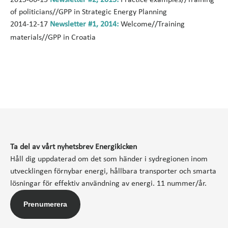
2015-06-15
Newsletter #2, 2015:
Practice examples//Training
of politicians//GPP in Strategic Energy Planning
2014-12-17
Newsletter #1, 2014:
Welcome//Training
w
materials//GPP in Croatia
sletter #1, 2014: Welcome//Training materials//GPP in
Croatia
Ta del av vårt nyhetsbrev Energikicken
Håll dig uppdaterad om det som händer i sydregionen inom
utvecklingen förnybar energi, hållbara transporter och smarta
lösningar för effektiv användning av energi. 11 nummer/år.
Prenumerera