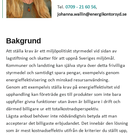
Tel.
0709 - 21 60 56
,
johanna.wallin@energikontorsyd.se
Bakgrund
Att ställa krav är ett miljöpolitiskt styrmedel vid sidan av
lagstiftning och skatter för att uppnå Sveriges miljömål.
Kommuner och landsting kan själva styra över detta frivilliga
styrmedel och samtidigt spara pengar, exempelvis genom
energieffektivisering och minskad resursanvändning.
Genom att exempelvis ställa krav på energieffektivitet vid
upphandling kan företräde ges till produkter som inte bara
uppfyller givna funktioner utan även är billigare i drift och
därmed billigare ur ett totalkostnadsperspektiv.
Lägsta anbud behöver inte nödvändigtvis betyda att man
accepterar det billigaste erbjudandet. Det innebär den lösning
som är mest kostnadseffektiv utifrån de kriterier du ställt upp,