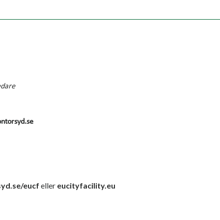
edare
ntorsyd.se
yd.se/eucf
eller
eucityfacility.eu