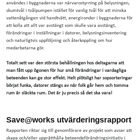
användes i byggnaderna var närvarostyrning på belysningen,
skumtvål i tvålpumpen istället för vanlig tvål för att minska
vattenåtgången vid handtvätt, energironder i byggnaderna för
att kolla att allt var avstängt som skulle vara avstängt,
förändringar i inställningar i datorer, belysningsinventering
och naturligtvis uppföljning och återkoppling om hur
medarbetarna gör.
Totalt sett var den största behållningen hos deltagarna att
man fått upp ögonen för hur små förändringar i vardagliga
beteenden kan ge stor effekt. Helt plötsligt har sopsorteringar
börjat funka, datorer stängs av när folk går hem och tomma
rum är släckta rum. Det är ju precis så det ska vara!
Save@works utvärderingsrapport
Rapporten riktar sig till genomförare av projekt som avser att
skapa och/eller upprätthålla beteendeförändringsinitiativ i