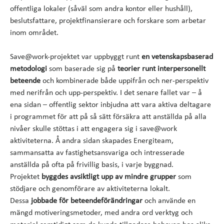
offentliga lokaler (såväl som andra kontor eller hushåll),
beslutsfattare, projektfinansierare och forskare som arbetar
inom området.
Save@work-projektet var uppbyggt runt
en vetenskapsbaserad
metodologi
som baserade sig på
teorier runt interpersonellt
beteende
och kombinerade både uppifrån och ner-perspektiv
med nerifrån och upp-perspektiv. I det senare fallet var – å
ena sidan – offentlig sektor inbjudna att vara aktiva deltagare
i programmet för att på så sätt försäkra att anställda på alla
nivåer skulle stöttas i att engagera sig i save@work
aktiviteterna. Å andra sidan skapades Energiteam,
sammansatta av fastighetsansvariga och intresserade
anställda på ofta på frivillig basis, i varje byggnad.
Projektet
byggdes avsiktligt upp av mindre grupper
som
stödjare och genomförare av aktiviteterna lokalt.
Dessa
jobbade för beteendeförändringar
och använde en
mängd motiveringsmetoder, med andra ord verktyg och