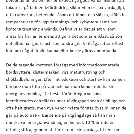
beteende till att bli mer effektivt, nya goda vanor. Genom att
fokusera på beteendeförändring siktar vi in oss på vardagligt,
ofta rutinartat, beteende såsom att tända och släcka, ställa in
temperaturen för uppvärmnings- och kylsystem samt hur
kontorsutrustning används. Definitivt är det så att vi som
anställda har en tendens att göra det som är enklast, så som
det alltid har gjorts och som andra gör. Vi ifrågasätter oftast
inte om något skulle kunna eller borde göras annorlunda.
De deltagande kontoren försågs med informationsmaterial,
bordsryttare, klistermärken, viss mätutrustning och
chokladbelöningar. Efter introduktion och start av kampanjen
började man titta på vad och hur man kunde minska sin
energianvändning. De flesta förändringarna som
identifierades och tilläts under tävlingsperioden är billiga och
ofta helt gratis, men nya vanor måste förstås övas in innan de
går på automatik. Beroende på utgångsläge så kan man
minska sin energianvändning en hel del, 10 % är inte en
orimlig siffra, genom att tänka om i sin vardag. Trixen som