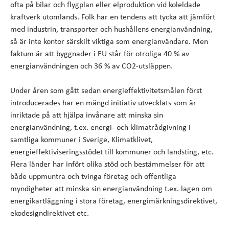
ofta på bilar och flygplan eller elproduktion vid koleldade
kraftverk utomlands. Folk har en tendens att tycka att jämfört
med industrin, transporter och hushållens energianvändning,
så är inte kontor särskilt viktiga som energianvändare. Men
faktum är att byggnader i EU står för otroliga 40 % av
energianvändningen och 36 % av CO2-utsläppen.
Under åren som gått sedan energieffektivitetsmålen först
introducerades har en mängd initiativ utvecklats som är
inriktade på att hjälpa invånare att minska sin
energianvändning, t.ex. energi- och klimatrådgivning i
samtliga kommuner i Sverige, Klimatklivet,
energieffektiviseringsstödet till kommuner och landsting, etc.
Flera länder har infört olika stöd och bestämmelser för att
både uppmuntra och tvinga företag och offentliga
myndigheter att minska sin energianvändning t.ex. lagen om
energikartläggning i stora företag, energimärkningsdirektivet,
ekodesigndirektivet etc.