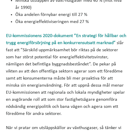
Minska utsläppen av växt-husgaser med 40 % (mot nivå
år 1990)
Öka andelen förnybar energi till 27 %
Öka energieffektiviseringen med 27 %
EU-kommissionens 2020-dokument ”En strategi för hållbar och
trygg energiförsörjning på en konkurrensutsatt marknad”
slår
fast att ”Särskild uppmärksamhet bör riktas på de sektorer
som har störst potential för energieffektivitetsvinster,
nämligen det befintliga byggnadsbeståndet”. De pekar på
vikten av att den offentliga sektorn agerar som ett föredöme
samt att konsumenterna måste bli mer proaktiva för att
minska sin energianvändning. För att uppnå dessa mål menar
EU-kommissionen att regionala och lokala myndigheter spelar
en avgörande roll att som stor fastighetsägare genomföra
nödvändig energipolitik och bana vägen och agera som ett
föredöme för andra sektorer.
När vi pratar om utsläppskällor av växthusgaser, så tänker vi