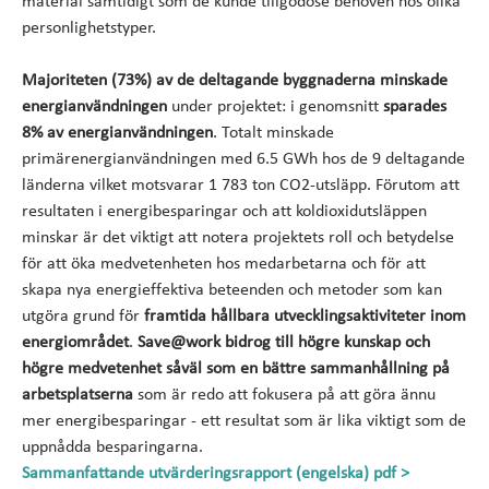
material samtidigt som de kunde tillgodose behoven hos olika
personlighetstyper.
Majoriteten (73%) av de deltagande byggnaderna minskade
energianvändningen
under projektet: i genomsnitt
sparades
8% av energianvändningen
. Totalt minskade
primärenergianvändningen med 6.5 GWh hos de 9 deltagande
länderna vilket motsvarar 1 783 ton CO2-utsläpp. Förutom att
resultaten i energibesparingar och att koldioxidutsläppen
minskar är det viktigt att notera projektets roll och betydelse
för att öka medvetenheten hos medarbetarna och för att
skapa nya energieffektiva beteenden och metoder som kan
utgöra grund för
framtida hållbara utvecklingsaktiviteter inom
energiområdet
.
Save@work bidrog till högre kunskap och
högre medvetenhet såväl som en bättre sammanhållning på
arbetsplatserna
som är redo att fokusera på att göra ännu
mer energibesparingar - ett resultat som är lika viktigt som de
uppnådda besparingarna.
Sammanfattande utvärderingsrapport (engelska) pdf >