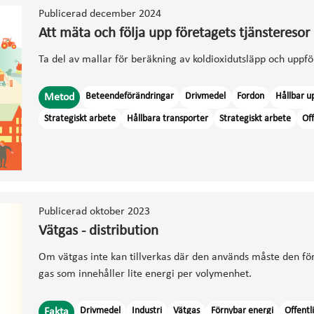
Publicerad december 2024
Att mäta och följa upp företagets tjänsteresor
Ta del av mallar för beräkning av koldioxidutsläpp och uppfö
Beteendeförändringar
Drivmedel
Fordon
Hållbar u
Metod
Strategiskt arbete
Hållbara transporter
Strategiskt arbete
Off
Publicerad oktober 2023
Vätgas - distribution
Om vätgas inte kan tillverkas där den används måste den för
gas som innehåller lite energi per volymenhet.
Drivmedel
Industri
Vätgas
Förnybar energi
Offentl
Fakta