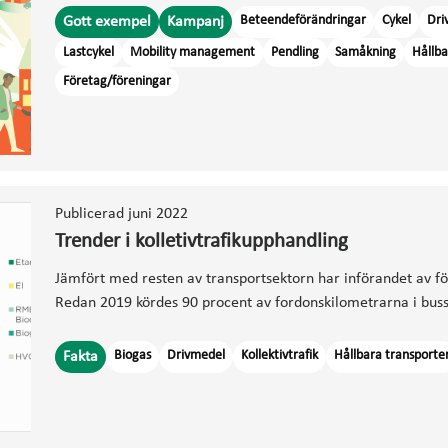
Beteendeförändringar
Cykel
Dri
Gott exempel
Kampanj
Lastcykel
Mobility management
Pendling
Samåkning
Hållba
Företag/föreningar
Publicerad juni 2022
Trender i kolletivtrafikupphandling
Jämfört med resten av transportsektorn har införandet av fö
Redan 2019 kördes 90 procent av fordonskilometrarna i bus
Biogas
Drivmedel
Kollektivtrafik
Hållbara transporte
Fakta