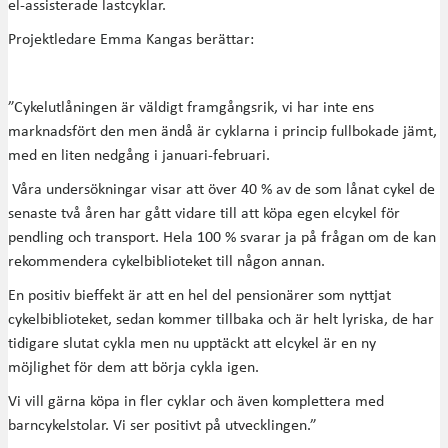
el-assisterade lastcyklar.
Projektledare Emma Kangas berättar:
”Cykelutlåningen är väldigt framgångsrik, vi har inte ens
marknadsfört den men ändå är cyklarna i princip fullbokade jämt,
med en liten nedgång i januari-februari.
Våra undersökningar visar att över 40 % av de som lånat cykel de
senaste två åren har gått vidare till att köpa egen elcykel för
pendling och transport. Hela 100 % svarar ja på frågan om de kan
rekommendera cykelbiblioteket till någon annan.
En positiv bieffekt är att en hel del pensionärer som nyttjat
cykelbiblioteket, sedan kommer tillbaka och är helt lyriska, de har
tidigare slutat cykla men nu upptäckt att elcykel är en ny
möjlighet för dem att börja cykla igen.
Vi vill gärna köpa in fler cyklar och även komplettera med
barncykelstolar. Vi ser positivt på utvecklingen.”