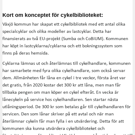
Kort om konceptet för cykelbiblioteket:
Växjö kommun har skapat ett cykelbibliotek med ett antal olika
specialcyklar och olika modeller av lastcyklar. Detta har
finansierats av två EU-projekt (Sumba och CoBiUM). Kommunen
har köpt in lastcyklarna/cyklarna och ett bokningssystem som
finns på deras hemsida.
Cyklarna lämnas ut och återlämnas till cykelhandlare, kommunen
har samarbete med fyra olika cykelhandlare, som också servar
dem. Allmänheten får låna en cykel i tre veckor, första året var
det gratis, från 2020 kostar det 300 kr att låna, men man får
tillbaka pengen om man köper en cykel efteråt. En vecka är
lånecykeln på service hos cykelhandlaren. Sen startar nästa
utlåningsperiod. De 300 kr som betalas går till cykelhandlaren för
servicen. Den som lånar skriver på ett avtal och när man
återlämnar cykeln får man fylla i en utvärdering. Detta för att
kommunen ska kunna utvärdera cykelbiblioteket och