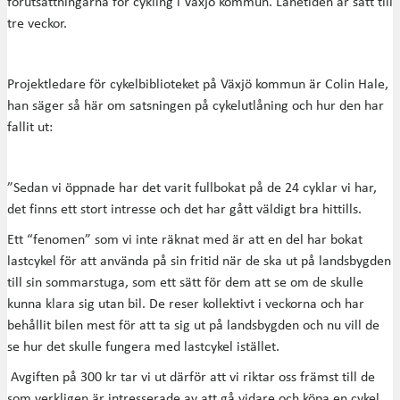
förutsättningarna för cykling i Växjö kommun. Lånetiden är satt till
tre veckor.
Projektledare för cykelbiblioteket på Växjö kommun är Colin Hale,
han säger så här om satsningen på cykelutlåning och hur den har
fallit ut:
”Sedan vi öppnade har det varit fullbokat på de 24 cyklar vi har,
det finns ett stort intresse och det har gått väldigt bra hittills.
Ett “fenomen” som vi inte räknat med är att en del har bokat
lastcykel för att använda på sin fritid när de ska ut på landsbygden
till sin sommarstuga, som ett sätt för dem att se om de skulle
kunna klara sig utan bil. De reser kollektivt i veckorna och har
behållit bilen mest för att ta sig ut på landsbygden och nu vill de
se hur det skulle fungera med lastcykel istället.
Avgiften på 300 kr tar vi ut därför att vi riktar oss främst till de
som verkligen är intresserade av att gå vidare och köpa en cykel