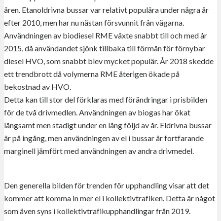
åren. Etanoldrivna bussar var relativt populära under några år
efter 2010, men har nu nästan försvunnit från vägarna.
Användningen av biodiesel RME växte snabbt till och med år
2015, då användandet sjönk tillbaka till förmån för förnybar
diesel HVO, som snabbt blev mycket populär. År 2018 skedde
ett trendbrott då volymerna RME återigen ökade på
bekostnad av HVO.
Detta kan till stor del förklaras med förändringar i prisbilden
för de två drivmedlen. Användningen av biogas har ökat
långsamt men stadigt under en lång följd av år. Eldrivna bussar
är på ingång, men användningen av el i bussar är fortfarande
marginell jämfört med användningen av andra drivmedel.
Den generella bilden för trenden för upphandling visar att det
kommer att komma in mer el i kollektivtrafiken. Detta är något
som även syns i kollektivtrafikupphandlingar från 2019.