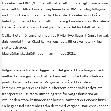
Fördelar med RME/HVO är att det är ett miljövänligt bränsle som
är enkelt för tillverkare att implementera. RME är idag billigare
än HVO och de som kan har bytt bränsle. Fördelen är också att
befintlig infrastruktur och ruttoptimering kan användas. Bränslena
klarar långa sträckor och det ger idag en effektiv totalkostnad.
Osäkerheten för användningen av RME/HVO ligger främst i priset;
dels kopplat till en ökad konkurrens, dels till osäkerheten kring
skattelättnader.
Idag gäller skattelättnaden fram till dec 2021.
Vätgasbussens fördelar ligger i att det går att köra långa sträckor
mellan tankningarna, och att ett mycket mindre batteri behövs
jämfört med i elbussarna. Vätgas är också ett bränsle som
kommer att produceras lokalt, eftersom det är väldigt dyrt att
transportera. De stora utmaningarna för vätgasbussarna är
istället den stora kostnaden för bussen, samt att det endast finns
en begränsad erfarenhet från drift med vätgasbussar. Avsaknaden