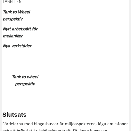
TABELLEN
Tank to Wheel
perspektiv
Nytt arbetssätt för
mekaniker
Nya verkstäder
Tank to wheel
perspektiv
Slutsats
Fördelarna med biogasbussar är miljöaspekterna, låga emissioner
och att bränslet är koldioxidneutralt. Så länge biogasen