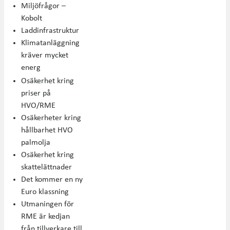
Miljöfrågor –
Kobolt
Laddinfrastruktur
Klimatanläggning
kräver mycket
energ
Osäkerhet kring
priser på
HVO/RME
Osäkerheter kring
hållbarhet HVO
palmolja
Osäkerhet kring
skattelättnader
Det kommer en ny
Euro klassning
Utmaningen för
RME är kedjan
från tillverkare till