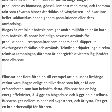
produceras av biomassa, gödsel, kompost med mera, och i samma
takt som råvaran hinner återbildas på växtplatsen – så ökar inte
heller koldioxidutsläppen genom produktionen eller dess
användning.
Biogas är ett lokalt bränsle som ger andra miljöfördelar än bara
som bränsle, då redan befintliga resurser används för
produktionen – restprodukter som annars ändå släpper ut
växthusgaser förädlas och används. Tekniken erbjuder inga direkta
tekniska utmaningar, däremot är energieffektiviteten låg jämfört
med elbussar.
Elbussar har flera fördelar, till exempel att elbussens livslängd
verkar vara längre enligt de tillverkare som börjar få den
erfarenheten som kan bekräfta detta. Elbussar har en hög
energieffektivitet, 3–4 ggr en biogasbuss och 3 ggr en dieselbuss.
Bussarna ger nollemissioner vid avgasröret, och är tysta. Det ger
en bra arbetsmiljö för föraren.