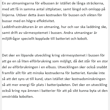
En av utmaningarna för elbussen är istället de långa sträckorna,
med att få in samma antal sittplatser, samt längd och omlopp på
linjerna. Utöver detta även kostnaden för bussen och vikten för
bussar med en högre effektivitet.
Laddinfrastrukturen är en utmaning, hur och var ska laddning ske,
samt drift av värmesystemet i bussen. Andra utmaningar är
miljöfrågor speciellt kopplade till batteriet och kobolt.
Det sker en löpande utveckling kring värmesystemet i bussen för
att ge en så liten elförbrukning som möjligt, då det står för en stor
del av elförbrukningen i en elbuss. Utvecklingen sker också snabbt
framför allt för att minska kostnaderna för batteriet. Kanske inte
så att det syns ut till kund, utan istället sker kostnadsminskningen
så att mer energi får plats i batteripaketen. Det sker en utveckling
också kring nya ämnen i batterier för att på sikt kunna byta ut den
omstridda kobolten.