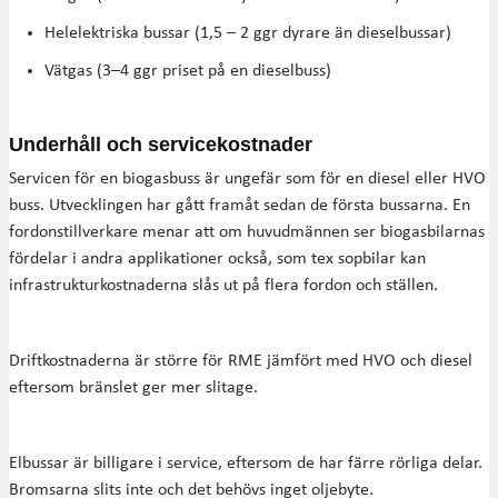
Helelektriska bussar (1,5 – 2 ggr dyrare än dieselbussar)
Vätgas (3–4 ggr priset på en dieselbuss)
Underhåll och servicekostnader
Servicen för en biogasbuss är ungefär som för en diesel eller HVO
buss. Utvecklingen har gått framåt sedan de första bussarna. En
fordonstillverkare menar att om huvudmännen ser biogasbilarnas
fördelar i andra applikationer också, som tex sopbilar kan
infrastrukturkostnaderna slås ut på flera fordon och ställen.
Driftkostnaderna är större för RME jämfört med HVO och diesel
eftersom bränslet ger mer slitage.
Elbussar är billigare i service, eftersom de har färre rörliga delar.
Bromsarna slits inte och det behövs inget oljebyte.