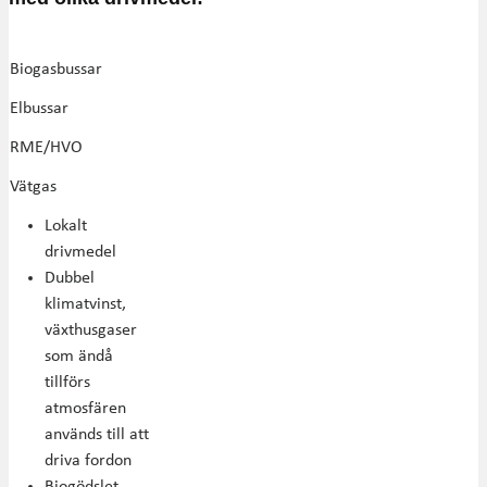
Biogasbussar
Elbussar
RME/HVO
Vätgas
Lokalt
drivmedel
Dubbel
klimatvinst,
växthusgaser
som ändå
tillförs
atmosfären
används till att
driva fordon
Biogödslet