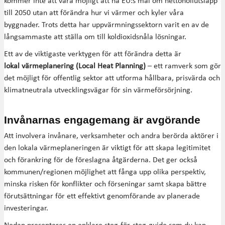
kommer inte att vara möjligt att nå EU:s mål om nettonollutsläpp
till 2050 utan att förändra hur vi värmer och kyler våra
byggnader. Trots detta har uppvärmningssektorn varit en av de
långsammaste att ställa om till koldioxidsnåla lösningar.
Ett av de viktigaste verktygen för att förändra detta är
lokal värmeplanering (Local Heat Planning)
– ett ramverk som gör
det möjligt för offentlig sektor att utforma hållbara, prisvärda och
klimatneutrala utvecklingsvägar för sin värmeförsörjning.
Invånarnas engagemang är avgörande
Att involvera invånare, verksamheter och andra berörda aktörer i
den lokala värmeplaneringen är viktigt för att skapa legitimitet
och förankring för de föreslagna åtgärderna. Det ger också
kommunen/regionen möjlighet att fånga upp olika perspektiv,
minska risken för konflikter och förseningar samt skapa bättre
förutsättningar för ett effektivt genomförande av planerade
investeringar.