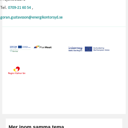
Tel.
,
0709-21 60 54
goran.gustavsson@energikontorsyd.se
Mer inom samma tema