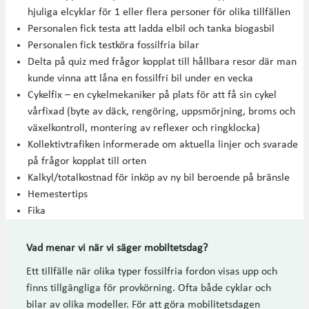
hjuliga elcyklar för 1 eller flera personer för olika tillfällen
Personalen fick testa att ladda elbil och tanka biogasbil
Personalen fick testköra fossilfria bilar
Delta på quiz med frågor kopplat till hållbara resor där man
kunde vinna att låna en fossilfri bil under en vecka
Cykelfix – en cykelmekaniker på plats för att få sin cykel
vårfixad (byte av däck, rengöring, uppsmörjning, broms och
växelkontroll, montering av reflexer och ringklocka)
Kollektivtrafiken informerade om aktuella linjer och svarade
på frågor kopplat till orten
Kalkyl/totalkostnad för inköp av ny bil beroende på bränsle
Hemestertips
Fika
Vad menar vi när vi säger mobiltetsdag?
Ett tillfälle när olika typer fossilfria fordon visas upp och
finns tillgängliga för provkörning. Ofta både cyklar och
bilar av olika modeller. För att göra mobilitetsdagen