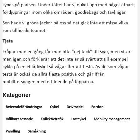
synas på platsen. Under tältet har vi dukat upp med något ätbart,
fördjupningar inom olika områden, goodiebags och tävlingar.
Sen hade vi gröna jackor på oss så det gick inte att missa vilka
som tillhörde teamet.
Tjata
Frågar man en gång får man ofta ”nej tack” till svar, men visar
man igen och förklarar att det inte är så svårt att till exempel
cykla på en elllådcykel så vågar fler att testa. Av de som vågar
testa är också de allra flesta positiva och går ifrån
mobilitetsdagen med ett leende på läpparna.
Kategorier
Beteendeförändringar
Cykel
Drivmedel
Fordon
Hållbart resande
Kollektivtrafik
Lastcykel
Mobility management
Pendling
Samåkning