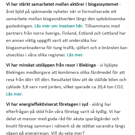
Vi har stärkt samarbetet mellan aktörer i biogassystemet
-
året bjöd på spännande nyheter när vi formaliserade ett
samarbete mellan biogasnätverken längs den sydvästsvenska
gasledningen.
Läs mer om insatsen här
. Tillsammans med
partners från norra Sverige, Finland, Estland och Lettland har
en annan viktig uppgift varit att undersöka hur
biogasmarknaderna för tung trafik, sjöfart och e-bränslen kan
utvecklas i våra olika regioner.
Läs mer
.
Vi har minskat utsläppen från resor i Blekinge
- vi hjälpte
Blekinges medborgare att kombinera olika färdmedel för att
resa från dörr till dörr. Resultatet blev att de ställde bilen och
cyklade 3,8 varv runt jorden, vilket sparade ca 20,4 ton CO2.
Läs mer
.
Vi har energieffektiviserat företagen i syd
- aldrig har
efterfrågan på stöd från våra företag varit så tydlig. Vi har
delat ut massor med goda råd för akuta sparåtgärder och
knutit företag samman i nätverk så de stöttat varandra längs
vägen på energiresan. Vill du veta mer?