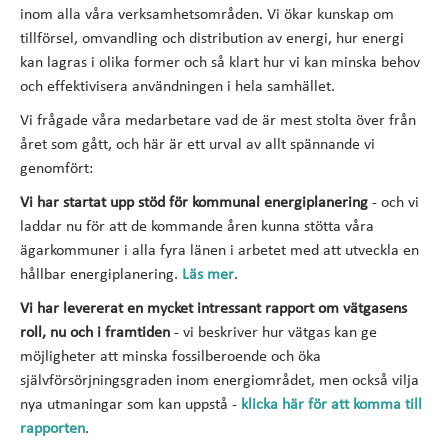
inom alla våra verksamhetsområden. Vi ökar kunskap om
tillförsel, omvandling och distribution av energi, hur energi
kan lagras i olika former och så klart hur vi kan minska behov
och effektivisera användningen i hela samhället.
Vi frågade våra medarbetare vad de är mest stolta över från
året som gått, och här är ett urval av allt spännande vi
genomfört:
Vi har startat upp stöd för kommunal energiplanering
- och vi
laddar nu för att de kommande åren kunna stötta våra
ägarkommuner i alla fyra länen i arbetet med att utveckla en
hållbar energiplanering.
Läs mer
.
Vi har levererat en mycket intressant rapport om vätgasens
roll, nu och i framtiden
- vi beskriver hur vätgas kan ge
möjligheter att minska fossilberoende och öka
självförsörjningsgraden inom energiområdet, men också vilja
nya utmaningar som kan uppstå -
klicka här för att komma till
rapporten
.