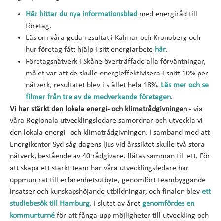
Här hittar du nya informationsblad
med energiråd till
företag.
Läs om våra goda resultat i Kalmar och Kronoberg och
hur företag fått hjälp i sitt energiarbete
här
.
Företagsnätverk i Skåne överträffade alla förväntningar,
målet var att de skulle energieffektivisera i snitt 10% per
nätverk, resultatet blev i stället hela 18%.
Läs mer och se
filmer från tre av de medverkande företagen
.
Vi har stärkt den lokala energi- och klimatrådgivningen
- via
våra Regionala utvecklingsledare samordnar och utveckla vi
den lokala energi- och klimatrådgivningen. I samband med att
Energikontor Syd såg dagens ljus vid årssiktet skulle två stora
nätverk, bestående av 40 rådgivare, flätas samman till ett. För
att skapa ett starkt team har våra utvecklingsledare har
uppmuntrat till erfarenhetsutbyte, genomfört teambyggande
insatser och kunskapshöjande utbildningar, och finalen blev
ett
studiebesök till Hamburg
. I slutet av året
genomfördes en
kommunturné
för att fånga upp möjligheter till utveckling och