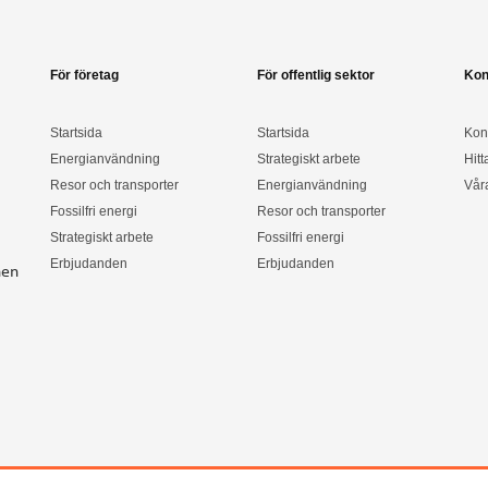
För företag
För offentlig sektor
Kon
Startsida
Startsida
Kon
Energianvändning
Strategiskt arbete
Hitt
Resor och transporter
Energianvändning
Vår
Fossilfri energi
Resor och transporter
Strategiskt arbete
Fossilfri energi
Erbjudanden
Erbjudanden
nen