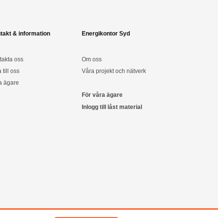
takt & information
Energikontor Syd
takta oss
Om oss
a till oss
Våra projekt och nätverk
a ägare
För våra ägare
Inlogg till låst material