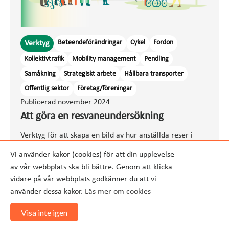
Beteendeförändringar
Cykel
Fordon
Verktyg
Kollektivtrafik
Mobility management
Pendling
Samåkning
Strategiskt arbete
Hållbara transporter
Offentlig sektor
Företag/föreningar
Publicerad november 2024
Att göra en resvaneundersökning
Verktyg för att skapa en bild av hur anställda reser i
tjänsten samt till och från jobbet.
Vi använder kakor (cookies) för att din upplevelse
av vår webbplats ska bli bättre. Genom att klicka
Läs mer
vidare på vår webbplats godkänner du att vi
använder dessa kakor.
Läs mer om cookies
Visa inte igen