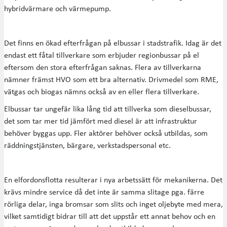
hybridvärmare och värmepump.
Det finns en ökad efterfrågan på elbussar i stadstrafik. Idag är det
endast ett fåtal tillverkare som erbjuder regionbussar på el
eftersom den stora efterfrågan saknas. Flera av tillverkarna
nämner främst HVO som ett bra alternativ. Drivmedel som RME,
vätgas och biogas nämns också av en eller flera tillverkare.
Elbussar tar ungefär lika lång tid att tillverka som dieselbussar,
det som tar mer tid jämfört med diesel är att infrastruktur
behöver byggas upp. Fler aktörer behöver också utbildas, som
räddningstjänsten, bärgare, verkstadspersonal etc.
En elfordonsflotta resulterar i nya arbetssätt för mekanikerna. Det
krävs mindre service då det inte är samma slitage pga. färre
rörliga delar, inga bromsar som slits och inget oljebyte med mera,
vilket samtidigt bidrar till att det uppstår ett annat behov och en