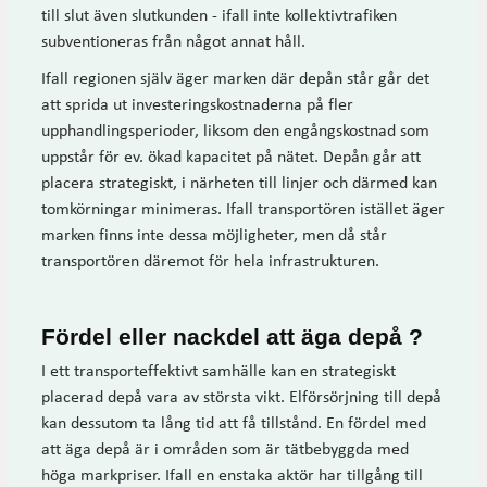
till slut även slutkunden - ifall inte kollektivtrafiken
subventioneras från något annat håll.
Ifall regionen själv äger marken där depån står går det
att sprida ut investeringskostnaderna på fler
upphandlingsperioder, liksom den engångskostnad som
uppstår för ev. ökad kapacitet på nätet. Depån går att
placera strategiskt, i närheten till linjer och därmed kan
tomkörningar minimeras. Ifall transportören istället äger
marken finns inte dessa möjligheter, men då står
transportören däremot för hela infrastrukturen.
Fördel eller nackdel att äga depå ?
I ett transporteffektivt samhälle kan en strategiskt
placerad depå vara av största vikt. Elförsörjning till depå
kan dessutom ta lång tid att få tillstånd. En fördel med
att äga depå är i områden som är tätbebyggda med
höga markpriser. Ifall en enstaka aktör har tillgång till