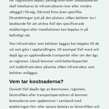
var någonstans depån, pantografen eller snabbladdaren
skall lokaliseras är infrastrukturen mer eller mindre
utbyggd i förväg. Därmed finns även specifika
förutsättningar just på den platsen, vilken behöver tas i
beaktande för att utröna ifall den specificerade
etableringen eller installationen kan kopplas in på
befintligt nät.
Den infrastruktur som behöver byggas kan kopplas till de
val som görs i upphandlingen, till exempel ifall mark och
depå ägs av upphandlande transportör eller om den ägs
av regionen. Likaså kommer vald batterikapacitet
och laddinfrastruktur påverka vilken infrastruktur som
behöver anläggas.
Vem tar kostnaderna?
Oavsett ifall depån ägs av kommunen, regionen,
länstrafiken eller transportoperatören så kommer
kostnaderna som uppkommer i samband med
etableringen förr eller senare betalas av länstrafiken och