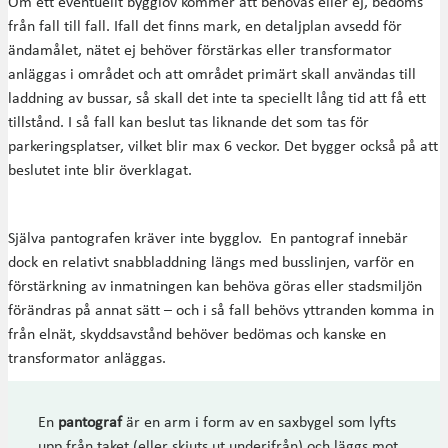
Om ett eventuellt bygglov kommer att behövas eller ej, bedöms
från fall till fall. Ifall det finns mark, en detaljplan avsedd för
ändamålet, nätet ej behöver förstärkas eller transformator
anläggas i området och att området primärt skall användas till
laddning av bussar, så skall det inte ta speciellt lång tid att få ett
tillstånd. I så fall kan beslut tas liknande det som tas för
parkeringsplatser, vilket blir max 6 veckor. Det bygger också på att
beslutet inte blir överklagat.
Själva pantografen kräver inte bygglov. En pantograf innebär
dock en relativt snabbladdning längs med busslinjen, varför en
förstärkning av inmatningen kan behöva göras eller stadsmiljön
förändras på annat sätt – och i så fall behövs yttranden komma in
från elnät, skyddsavstånd behöver bedömas och kanske en
transformator anläggas.
En
pantograf
är en arm i form av en saxbygel som lyfts
upp från taket (eller skjuts ut underifrån) och läggs mot