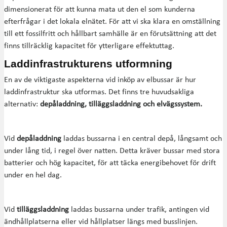
dimensionerat för att kunna mata ut den el som kunderna
efterfrågar i det lokala elnätet. För att vi ska klara en omställning
till ett fossilfritt och hållbart samhälle är en förutsättning att det
finns tillräcklig kapacitet för ytterligare effektuttag.
Laddinfrastrukturens utformning
En av de viktigaste aspekterna vid inköp av elbussar är hur
laddinfrastruktur ska utformas. Det finns tre huvudsakliga
alternativ:
depåladdning, tilläggsladdning och elvägssystem.
Vid
depåladdning
laddas bussarna i en central depå, långsamt och
under lång tid, i regel över natten. Detta kräver bussar med stora
batterier och hög kapacitet, för att täcka energibehovet för drift
under en hel dag.
Vid
tilläggsladdning
laddas bussarna under trafik, antingen vid
ändhållplatserna eller vid hållplatser längs med busslinjen.