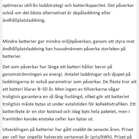
optimeras utifrån laddstrategi och batterikapacitet. Det påverkar
också om det bästa alternativet är depåladdning eller
ändhållplatsladdning.
Mindre batterier ger mindre miljöpåverkan, genom att styra mot
ändhållplatsladdning kan huvudmännen påverka storleken på
batterier.
Det som påverkar hur länge ett batteri håller beror på
genomströmningen av energi. Antalet laddningar och djupet på
laddningarna är också parametrar som påverkar. De flesta tror att
ett batteri klarar 8–10 år. Men ingen av tillverkarna vågar
troligtvis garantera en så lång livslängd, vilket gör att batteriet
troligtvis måste bytas ut under avtalstiden för kollektivtrafiken. Ett
batteribyte är en stor kostnad och idag byts hela paketet, men i
framtiden kanske enstaka celler kan bytas ut.
Utvecklingen på batterier har gått snabbt de senaste åren. Priset
per cell har ungefär halverats vartannat år (pris/kWh). Priset på