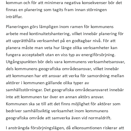
kommun och för att minimera negativa konsekvenser bör det
finnas en planering som tagits fram innan störningen
inträffar.
Planeringen görs lämpligen inom ramen för kommunens
arbete med kontinuitetshantering, vilket innebär planering för
att upprätthålla verksamhet på en godtagbar nivå. För att
planera måste man veta hur länge olika verksamheter kan
fungera acceptabelt utan en viss typ av energiförsörjning.
Utgångspunkten bör dels vara kommunens verksamhetsansvar,
dels kommunens geografiska områdesansvar, vilket innebär
att kommunen har ett ansvar att verka för samordning mellan
aktörer i kommunen gällande olika typer av
samhällsstörningar. Det geografiska områdesansvaret innebär
inte att kommunen tar över en annan aktörs ansvar.
Kommunen ska se till att det finns möjlighet för aktörer som
bedriver samhällsviktig verksamhet inom kommunens
geografiska område att samverka även vid normaldrift.
I ansträngda försörjningslägen, då elkonsumtionen riskerar att