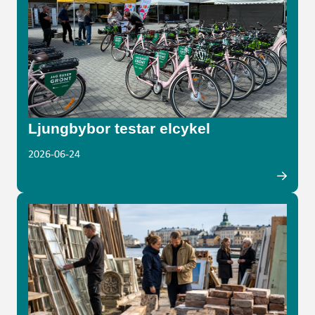
Ljungbybor testar elcykel
2026-06-24