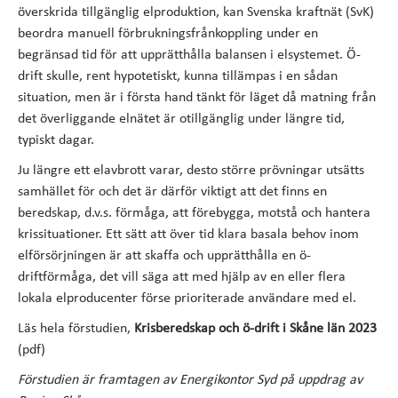
överskrida tillgänglig elproduktion, kan Svenska kraftnät (SvK)
beordra manuell förbrukningsfrånkoppling under en
begränsad tid för att upprätthålla balansen i elsystemet. Ö-
drift skulle, rent hypotetiskt, kunna tillämpas i en sådan
situation, men är i första hand tänkt för läget då matning från
det överliggande elnätet är otillgänglig under längre tid,
typiskt dagar.
Ju längre ett elavbrott varar, desto större prövningar utsätts
samhället för och det är därför viktigt att det finns en
beredskap, d.v.s. förmåga, att förebygga, motstå och hantera
krissituationer. Ett sätt att över tid klara basala behov inom
elförsörjningen är att skaffa och upprätthålla en ö-
driftförmåga, det vill säga att med hjälp av en eller flera
lokala elproducenter förse prioriterade användare med el.
Läs hela förstudien,
Krisberedskap och ö-drift i Skåne län 2023
(pdf)
Förstudien är framtagen av Energikontor Syd på uppdrag av