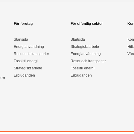
För företag
För offentlig sektor
Kon
Startsida
Startsida
Kon
Energianvändning
Strategiskt arbete
Hitt
Resor och transporter
Energianvändning
Vår
Fossilfri energi
Resor och transporter
Strategiskt arbete
Fossilfri energi
Erbjudanden
Erbjudanden
nen