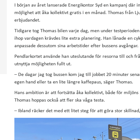
I början av året lanserade Energikontor Syd en kampanj där in
möjlighet att åka kollektivt gratis i en månad. Thomas från 
erbjudandet.
Tidigare tog Thomas bilen varje dag, men under testperioden kör
ihop vardagen krävdes lite extra planering. Han lånade en cykel
anpassade dessutom sina arbetstider efter bussens avgångar.
Pendlarkortet använde han uteslutande för resorna till och fr
utnyttja möjligheten fullt ut.
– De dagar jag tog bussen kom jag till jobbet 20 minuter sena
egen hand eller ta en lite längre kaffepaus, säger Thomas.
Hans ambition är att fortsätta åka kollektivt, både för miljöns 
Thomas hoppas också att fler ska våga testa.
– Ibland räcker det med ett litet steg för att göra stor skilln