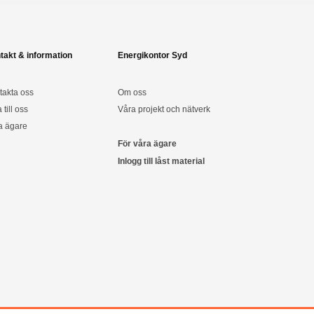
takt & information
Energikontor Syd
takta oss
Om oss
a till oss
Våra projekt och nätverk
a ägare
För våra ägare
Inlogg till låst material