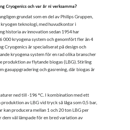
rling Cryogenics och var är ni verksamma?
rungligen grundat som en del av Philips Gruppen,
m kryogen teknologi, med huvudkontor i
g historia av innovation sedan 1954 har
r 6 000 kryogena system och genomfört fler än 4
ing Cryogenics är specialiserat på design och
rande kryogena system för en rad olika branscher
ve produktion av flytande biogas (LBG). Stirling
inom gasuppgradering och gasrening, där biogas är
aturer ned till -196 °C. I kombination med ett
 produktion av LBG vid tryck så låga som 0,5 bar,
ar kan producera mellan 1 och 20 ton LBG per
r dem väl lämpade för en bred variation av