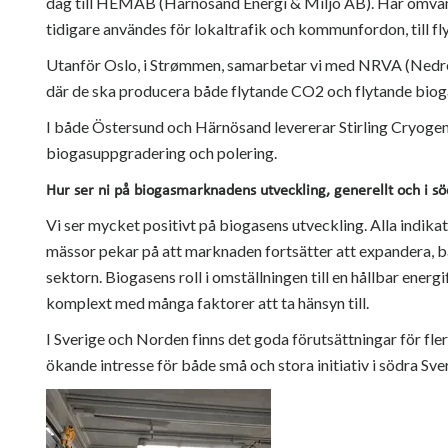
dag till HEMAB (Härnösand Energi & Miljö AB). Här omva
tidigare användes för lokaltrafik och kommunfordon, till f
Utanför Oslo, i Strømmen, samarbetar vi med NRVA (Nedre
där de ska producera både flytande CO2 och flytande biog
I både Östersund och Härnösand levererar Stirling Cryoge
biogasuppgradering och polering.
Hur ser ni på biogasmarknadens utveckling, generellt och i sö
Vi ser mycket positivt på biogasens utveckling. Alla indika
mässor pekar på att marknaden fortsätter att expandera, 
sektorn. Biogasens roll i omställningen till en hållbar energ
komplext med många faktorer att ta hänsyn till.
I Sverige och Norden finns det goda förutsättningar för fler 
ökande intresse för både små och stora initiativ i södra Sve