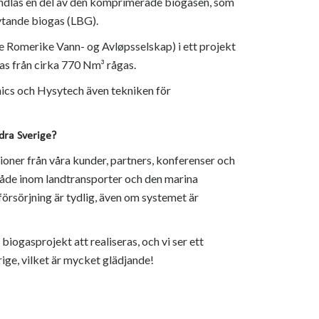
ndlas en del av den komprimerade biogasen, som
lytande biogas (LBG).
 Romerike Vann- og Avløpsselskap) i ett projekt
as från cirka 770 Nm³ rågas.
nics och Hysytech även tekniken för
dra Sverige?
tioner från våra kunder, partners, konferenser och
både inom landtransporter och den marina
iförsörjning är tydlig, även om systemet är
biogasprojekt att realiseras, och vi ser ett
rige, vilket är mycket glädjande!