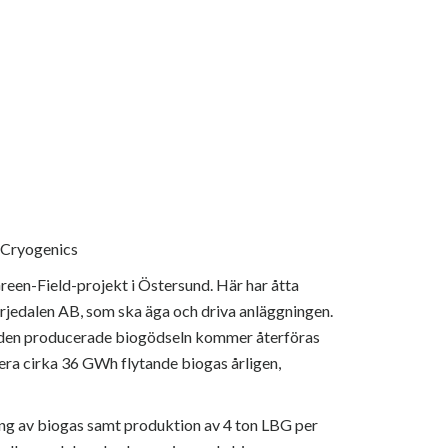
g Cryogenics
reen-Field-projekt i Östersund. Här har åtta
jedalen AB, som ska äga och driva anläggningen.
 den producerade biogödseln kommer återföras
era cirka 36 GWh flytande biogas årligen,
ring av biogas samt produktion av 4 ton LBG per