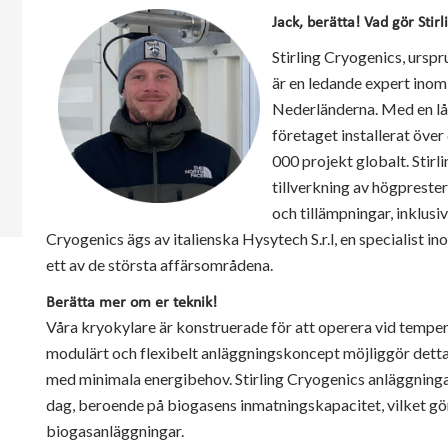
Jack, berätta! Vad gör Sti
Stirling Cryogenics, ursp
är en ledande expert ino
Nederländerna. Med en lån
företaget installerat öve
000 projekt globalt. Stirl
tillverkning av högpreste
och tillämpningar, inklusi
Cryogenics ägs av italienska Hysytech S.r.l, en specialist 
ett av de största affärsområdena.
Berätta mer om er teknik!
Våra kryokylare är konstruerade för att operera vid temper
modulärt och flexibelt anläggningskoncept möjliggör detta
med minimala energibehov. Stirling Cryogenics anläggning
dag, beroende på biogasens inmatningskapacitet, vilket gö
biogasanläggningar.