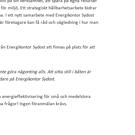
ktiv på sin verksamhet, att spara på egna resurser
 för miljö. Ett strategiskt hållbarhetsarbete bidrar
rna. I ett nytt samarbete med Energikontor Sydost
är företagare kan få råd och vägledning i hur man
 Energikontor Sydost att finnas på plats för att
.
e göra någonting alls. Att sitta still i båten är
dare på Energikontor Sydost.
m energieffektivisering för små och medelstora
ina frågor! Ingen föranmälan krävs.