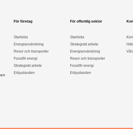
För företag
För offentlig sektor
Kon
Startsida
Startsida
Kon
Energianvändning
Strategiskt arbete
Hitt
Resor och transporter
Energianvändning
Vår
Fossilfri energi
Resor och transporter
Strategiskt arbete
Fossilfri energi
Erbjudanden
Erbjudanden
nen