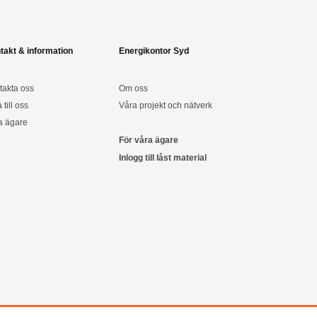
takt & information
Energikontor Syd
takta oss
Om oss
a till oss
Våra projekt och nätverk
a ägare
För våra ägare
Inlogg till låst material