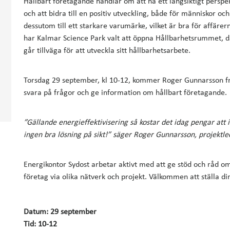
Hållbart företagande handlar om att ha ett långsiktigt perspe
och att bidra till en positiv utveckling, både för människor och
dessutom till ett starkare varumärke, vilket är bra för affäre
har Kalmar Science Park valt att öppna Hållbarhetsrummet, d
går tillväga för att utveckla sitt hållbarhetsarbete.
Torsdag 29 september, kl 10-12, kommer Roger Gunnarsson från
svara på frågor och ge information om hållbart företagande
”Gällande energieffektivisering så kostar det idag pengar att int
ingen bra lösning på sikt!” säger Roger Gunnarsson, projektle
Energikontor Sydost arbetar aktivt med att ge stöd och råd o
företag via olika nätverk och projekt. Välkommen att ställa d
Datum: 29 september
Tid: 10-12