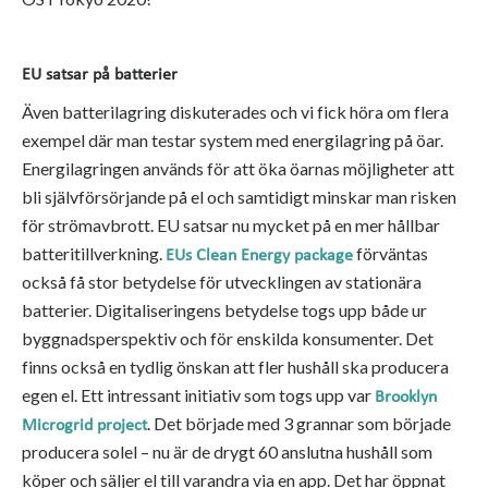
EU satsar på batterier
Även batterilagring diskuterades och vi fick höra om flera
exempel där man testar system med energilagring på öar.
Energilagringen används för att öka öarnas möjligheter att
bli självförsörjande på el och samtidigt minskar man risken
för strömavbrott. EU satsar nu mycket på en mer hållbar
batteritillverkning.
förväntas
EUs Clean Energy package
också få stor betydelse för utvecklingen av stationära
batterier. Digitaliseringens betydelse togs upp både ur
byggnadsperspektiv och för enskilda konsumenter. Det
finns också en tydlig önskan att fler hushåll ska producera
egen el. Ett intressant initiativ som togs upp var
Brooklyn
. Det började med 3 grannar som började
Microgrid project
producera solel – nu är de drygt 60 anslutna hushåll som
köper och säljer el till varandra via en app. Det har öppnat