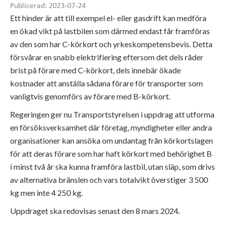
Publicerad: 2023-07-24
Ett hinder är att till exempel el- eller gasdrift kan medföra
en ökad vikt på lastbilen som därmed endast får framföras
av den som har C-körkort och yrkeskompetensbevis. Detta
försvårar en snabb elektrifiering eftersom det dels råder
brist på förare med C-körkort, dels innebär ökade
kostnader att anställa sådana förare för transporter som
vanligtvis genomförs av förare med B-körkort.
Regeringen ger nu Transportstyrelsen i uppdrag att utforma
en försöksverksamhet där företag, myndigheter eller andra
organisationer kan ansöka om undantag från körkortslagen
för att deras förare som har haft körkort med behörighet B
i minst två år ska kunna framföra lastbil, utan släp, som drivs
av alternativa bränslen och vars totalvikt överstiger 3 500
kg men inte 4 250 kg.
Uppdraget ska redovisas senast den 8 mars 2024.