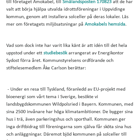
till företaget Amokabel, till
Smålandsposten 170823
att de har
valt att börja hjälpa utvalda idrottsföreningar i Uppvidinge
kommun, genom att installera solceller på deras lokaler. Läs
mer om företagets miljösatsningar på
Amokabels hemsida
.
Vad som dock inte har varit lika känt är att idén till det hela
uppstod under ett
studiebesök
arrangerat av Energikontor
Sydost förra året. Kommunstyrelsens ordförande och
stiftelesemedlem Åke Carlson berättar:
- Under en resa till Tyskland, föranledd av EU-projekt med
bioenergi som vårt tema i Sverige, besökte vi
landsbygdskommunen Wildpolsried i Bayern. Kommunen, med
sina 2500 invånare har höga klimatambitioner. De bygger sina
hus i trä, även parkeringshus och sporthall. Kommunen ger
inga driftbidrag till föreningarna som själva får sköta sina hus
och anläggningar. Däremot bjöd kommunen på solceller till