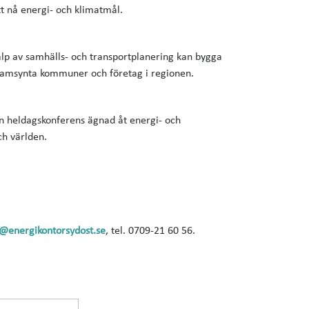
tt nå energi- och klimatmål.
älp av samhälls- och transportplanering kan bygga
framsynta kommuner och företag i regionen.
en heldagskonferens ägnad åt energi- och
ch världen.
n@energikontorsydost.se
, tel. 0709-21 60 56.