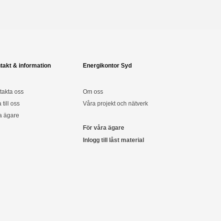
takt & information
Energikontor Syd
takta oss
Om oss
a till oss
Våra projekt och nätverk
a ägare
För våra ägare
Inlogg till låst material