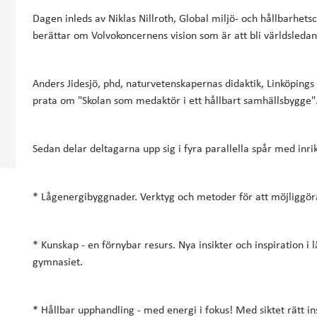
Dagen inleds av Niklas Nillroth, Global miljö- och hållbarhet
berättar om Volvokoncernens vision som är att bli världsledan
Anders Jidesjö, phd, naturvetenskapernas didaktik, Linköpings
prata om "Skolan som medaktör i ett hållbart samhällsbygge"
Sedan delar deltagarna upp sig i fyra parallella spår med inri
* Lågenergibyggnader. Verktyg och metoder för att möjliggör
* Kunskap - en förnybar resurs. Nya insikter och inspiration i lä
gymnasiet.
* Hållbar upphandling - med energi i fokus! Med siktet rätt i