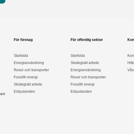
För företag
För offentlig sektor
Kon
Startsida
Startsida
Kon
Energianvändning
Strategiskt arbete
Hitt
Resor och transporter
Energianvändning
Vår
Fossilfri energi
Resor och transporter
Strategiskt arbete
Fossilfri energi
Erbjudanden
Erbjudanden
nen