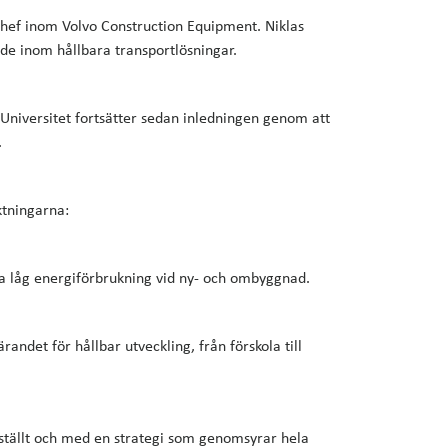
schef inom Volvo Construction Equipment. Niklas
de inom hållbara transportlösningar.
 Universitet fortsätter sedan inledningen genom att
.
ktningarna:
a låg energiförbrukning vid ny- och ombyggnad.
randet för hållbar utveckling, från förskola till
nställt och med en strategi som genomsyrar hela