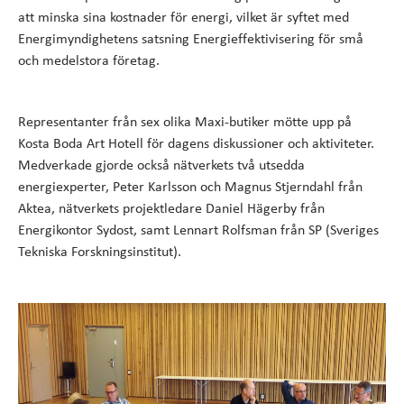
att minska sina kostnader för energi, vilket är syftet med
Energimyndighetens satsning Energieffektivisering för små
och medelstora företag.
Representanter från sex olika Maxi-butiker mötte upp på
Kosta Boda Art Hotell för dagens diskussioner och aktiviteter.
Medverkade gjorde också nätverkets två utsedda
energiexperter, Peter Karlsson och Magnus Stjerndahl från
Aktea, nätverkets projektledare Daniel Hägerby från
Energikontor Sydost, samt Lennart Rolfsman från SP (Sveriges
Tekniska Forskningsinstitut).