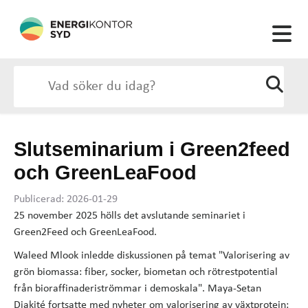
Slutseminarium i Green2feed
och GreenLeaFood
Publicerad: 2026-01-29
25 november 2025 hölls det avslutande seminariet i
Green2Feed och GreenLeaFood.
Waleed Mlook inledde diskussionen på temat "Valorisering av
grön biomassa: fiber, socker, biometan och rötrestpotential
från bioraffinaderiströmmar i demoskala". Maya-Setan
Diakité fortsatte med nyheter om valorisering av växtprotein: