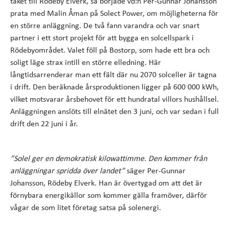
taket till Rödeby Elverk, så började vd:n Per-Gunnar Johansson
prata med Malin Åman på Solect Power, om möjligheterna för
en större anläggning. De två fann varandra och var snart
partner i ett stort projekt för att bygga en solcellspark i
Rödebyområdet. Valet föll på Bostorp, som hade ett bra och
soligt läge strax intill en större elledning. Här
långtidsarrenderar man ett fält där nu 2070 solceller är tagna
i drift. Den beräknade årsproduktionen ligger på 600 000 kWh,
vilket motsvarar årsbehovet för ett hundratal villors hushållsel.
Anläggningen anslöts till elnätet den 3 juni, och var sedan i full
drift den 22 juni i år.
”Solel ger en demokratisk kilowattimme. Den kommer från
anläggningar spridda över landet”
säger Per-Gunnar
Johansson, Rödeby Elverk. Han är övertygad om att det är
förnybara energikällor som kommer gälla framöver, därför
vågar de som litet företag satsa på solenergi.