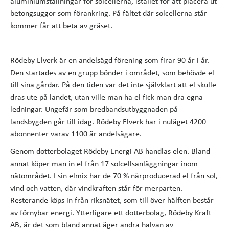
aluminiumställningar för solcellerna, istället för att placera ut
betongsuggor som förankring. På fältet där solcellerna står
kommer får att beta av gräset.
Rödeby Elverk är en andelsägd förening som firar 90 år i år.
Den startades av en grupp bönder i området, som behövde el
till sina gårdar. På den tiden var det inte självklart att el skulle
dras ute på landet, utan ville man ha el fick man dra egna
ledningar. Ungefär som bredbandsutbyggnaden på
landsbygden går till idag. Rödeby Elverk har i nuläget 4200
abonnenter varav 1100 är andelsägare.
Genom dotterbolaget Rödeby Energi AB handlas elen. Bland
annat köper man in el från 17 solcellsanläggningar inom
nätområdet. I sin elmix har de 70 % närproducerad el från sol,
vind och vatten, där vindkraften står för merparten.
Resterande köps in från riksnätet, som till över hälften består
av förnybar energi. Ytterligare ett dotterbolag, Rödeby Kraft
AB, är det som bland annat äger andra halvan av