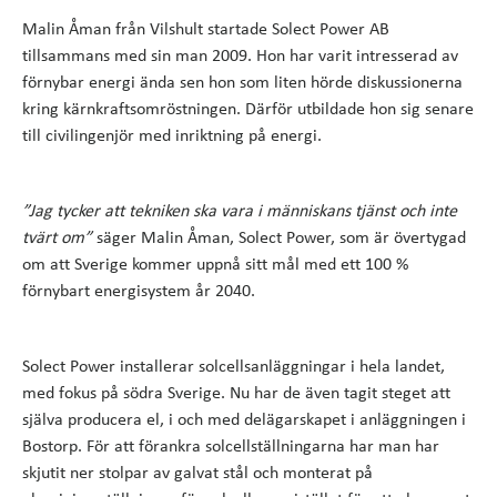
Malin Åman från Vilshult startade Solect Power AB
tillsammans med sin man 2009. Hon har varit intresserad av
förnybar energi ända sen hon som liten hörde diskussionerna
kring kärnkraftsomröstningen. Därför utbildade hon sig senare
till civilingenjör med inriktning på energi.
”Jag tycker att tekniken ska vara i människans tjänst och inte
tvärt om”
säger Malin Åman, Solect Power, som är övertygad
om att Sverige kommer uppnå sitt mål med ett 100 %
förnybart energisystem år 2040.
Solect Power installerar solcellsanläggningar i hela landet,
med fokus på södra Sverige. Nu har de även tagit steget att
själva producera el, i och med delägarskapet i anläggningen i
Bostorp. För att förankra solcellställningarna har man har
skjutit ner stolpar av galvat stål och monterat på