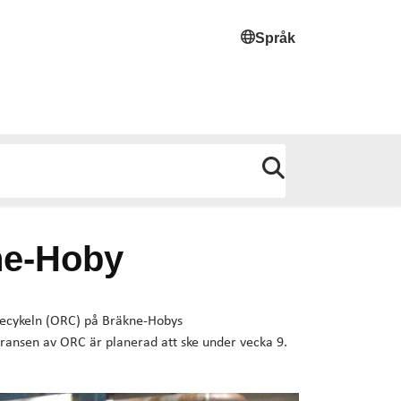
Språk
ne-Hoby
inecykeln (ORC) på Bräkne-Hobys
ransen av ORC är planerad att ske under vecka 9.