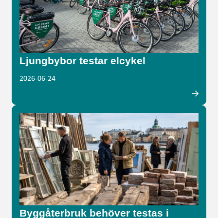
Ljungbybor testar elcykel
2026-06-24
Byggåterbruk behöver testas i