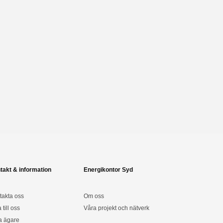
takt & information
Energikontor Syd
takta oss
Om oss
a till oss
Våra projekt och nätverk
a ägare