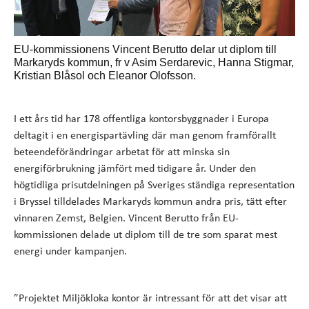
EU-kommissionens Vincent Berutto delar ut diplom till
Markaryds kommun, fr v Asim Serdarevic, Hanna Stigmar,
Kristian Blåsol och Eleanor Olofsson.
I ett års tid har 178 offentliga kontorsbyggnader i Europa
deltagit i en energispartävling där man genom framförallt
beteendeförändringar arbetat för att minska sin
energiförbrukning jämfört med tidigare år. Under den
högtidliga prisutdelningen på Sveriges ständiga representation
i Bryssel tilldelades Markaryds kommun andra pris, tätt efter
vinnaren Zemst, Belgien. Vincent Berutto från EU-
kommissionen delade ut diplom till de tre som sparat mest
energi under kampanjen.
”Projektet Miljökloka kontor är intressant för att det visar att