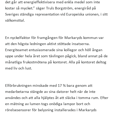
det går att energieffektivisera med enkla medel som inte
kostar så mycket.” säger Truls Borgström, energiråd på
Sveriges ständiga representation vid Europeiska unionen, i sitt
välkomsttal.
En nyckelfaktor för framgången för Markaryds kommun var
att den högsta ledningen aktivt stöttade insatserna.
Energiteamet entusiasmerade sina kollegor och höll ångan
uppe under hela året som tävlingen pågick, bland annat på de
månatliga frukostmötena på kontoret. Alla på kontoret deltog
med liv och lust.
Elförbrukningen minskade med 17 % bara genom att
medarbetarna stängde av sina datorer helt när de inte
användes och att alla hjälptes åt att släcka i tomma rum. Efter
en mätning av lumen togs onödiga lampor bort och
rörelsesensorer för belysning installerades i Markaryds