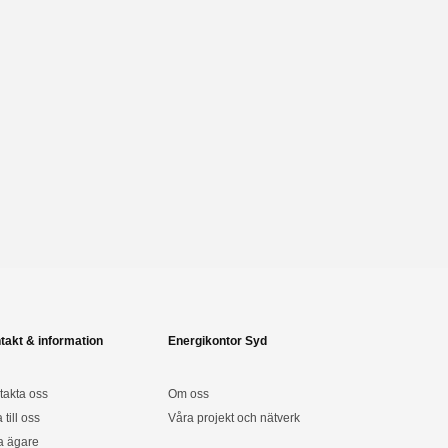
takt & information
Energikontor Syd
takta oss
Om oss
a till oss
Våra projekt och nätverk
a ägare