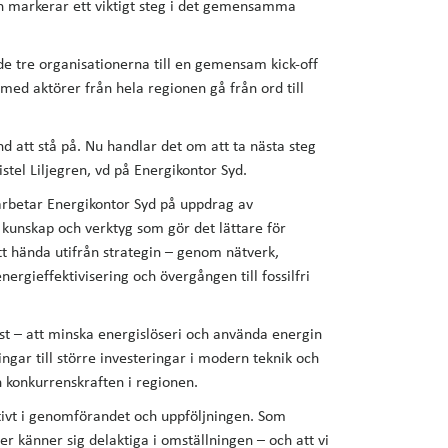
 markerar ett viktigt steg i det gemensamma
e tre organisationerna till en gemensam kick-off
med aktörer från hela regionen gå från ord till
 att stå på. Nu handlar det om att ta nästa steg
stel Liljegren, vd på Energikontor Syd.
rbetar Energikontor Syd på uppdrag av
 kunskap och verktyg som gör det lättare för
tt hända utifrån strategin – genom nätverk,
ergieffektivisering och övergången till fossilfri
rst – att minska energislöseri och använda energin
gar till större investeringar i modern teknik och
h konkurrenskraften i regionen.
ktivt i genomförandet och uppföljningen. Som
er känner sig delaktiga i omställningen – och att vi