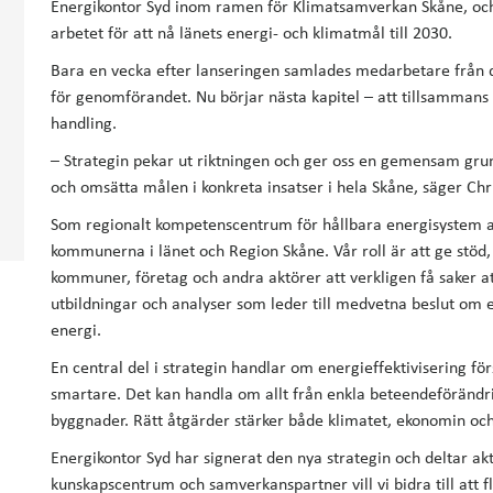
Energikontor Syd inom ramen för Klimatsamverkan Skåne, och
arbetet för att nå länets energi- och klimatmål till 2030.
Bara en vecka efter lanseringen samlades medarbetare från d
för genomförandet. Nu börjar nästa kapitel – att tillsammans 
handling.
– Strategin pekar ut riktningen och ger oss en gemensam grund
och omsätta målen i konkreta insatser i hela Skåne, säger Chri
Som regionalt kompetenscentrum för hållbara energisystem a
kommunerna i länet och Region Skåne. Vår roll är att ge stöd,
kommuner, företag och andra aktörer att verkligen få saker a
utbildningar och analyser som leder till medvetna beslut om en
energi.
En central del i strategin handlar om energieffektivisering fö
smartare. Det kan handla om allt från enkla beteendeförändrin
byggnader. Rätt åtgärder stärker både klimatet, ekonomin oc
Energikontor Syd har signerat den nya strategin och deltar a
kunskapscentrum och samverkanspartner vill vi bidra till att fl