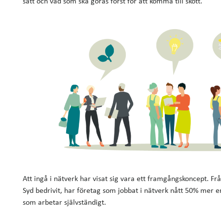
sätt och vad som ska göras först för att komma till skott.
Att ingå i nätverk har visat sig vara ett framgångskoncept. Fr
Syd bedrivit, har företag som jobbat i nätverk nått 50% mer en
som arbetar självständigt.