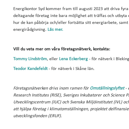
Energikontor Syd kommer fram till augusti 2023 att driva fyra 
deltagande företag inte bara möjlighet att träffas och utbyt
hur de kan påbörja och/eller fortsätta sitt energiarbete, samt 
energirådgivning.
Läs mer.
Vill du veta mer om våra företagsnätverk, kontakta:
Tommy Lindström
, eller
Lena Eckerberg
- för nätverk i Bleki
Teodor Kandefeldt
- för nätverk i Skåne län.
Företagsnätverken drivs inom ramen för
Omställningslyftet
- 
Research Institutes (RISE), Sveriges Inkubatorer och Science Pa
Utvecklingscentrum (IUC) och Svenska Miljöinstitutet (IVL) o
att hjälpa företag i klimatomställningen, projektet delfinans
utvecklingsfonden (ERUF).