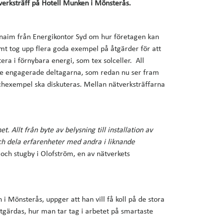
verksträff på Hotell Munken i Mönsterås.
naim från Energikontor Syd om hur företagen kan
amt tog upp flera goda exempel på åtgärder för att
era i förnybara energi, som tex solceller. All
 de engagerade deltagarna, som redan nu ser fram
hexempel ska diskuteras. Mellan nätverksträffarna
 Allt från byte av belysning till installation av
 och dela erfarenheter med andra i liknande
ch stugby i Olofström, en av nätverkets
i Mönsterås, uppger att han vill få koll på de stora
tgärdas, hur man tar tag i arbetet på smartaste