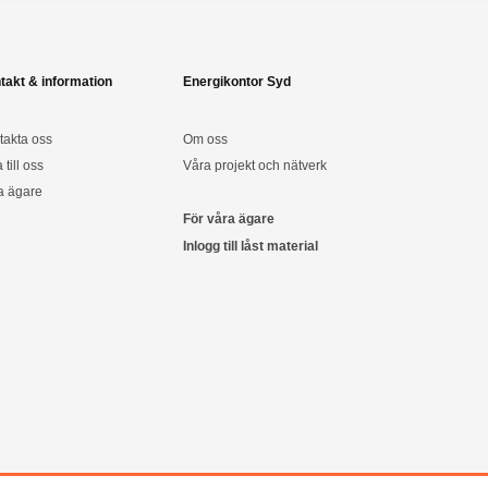
takt & information
Energikontor Syd
takta oss
Om oss
a till oss
Våra projekt och nätverk
a ägare
För våra ägare
Inlogg till låst material