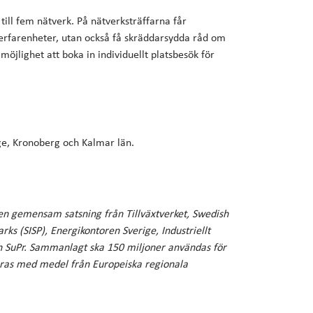
till fem nätverk. På nätverksträffarna får
a erfarenheter, utan också få skräddarsydda råd om
möjlighet att boka in individuellt platsbesök för
nge, Kronoberg och Kalmar län.
en gemensam satsning från Tillväxtverket, Swedish
rks (SISP), Energikontoren Sverige, Industriellt
ch SuPr. Sammanlagt ska 150 miljoner användas för
ieras med medel från Europeiska regionala