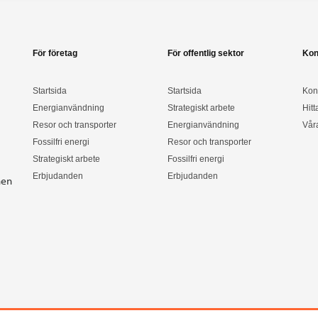
För företag
För offentlig sektor
Kon
Startsida
Startsida
Kon
Energianvändning
Strategiskt arbete
Hitt
Resor och transporter
Energianvändning
Vår
Fossilfri energi
Resor och transporter
Strategiskt arbete
Fossilfri energi
Erbjudanden
Erbjudanden
nen