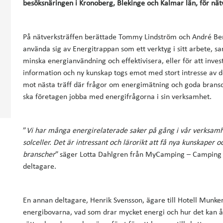
besöksnäringen i Kronoberg, Blekinge och Kalmar län, för nät
På nätverksträffen berättade Tommy Lindström och André Be
använda sig av Energitrappan som ett verktyg i sitt arbete, s
minska energianvändning och effektivisera, eller för att invest
information och ny kunskap togs emot med stort intresse av
mot nästa träff där frågor om energimätning och goda bransc
ska företagen jobba med energifrågorna i sin verksamhet.
”
Vi har många energirelaterade saker på gång i vår verksamhet.
solceller. Det är intressant och lärorikt att få nya kunskaper
branscher
” säger Lotta Dahlgren från MyCamping – Camping o
deltagare.
En annan deltagare, Henrik Svensson, ägare till Hotell Munken 
energibovarna, vad som drar mycket energi och hur det kan å