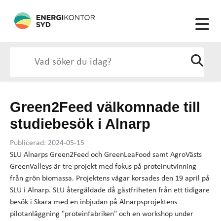
Green2Feed välkomnade till
studiebesök i Alnarp
Publicerad: 2024-05-15
SLU Alnarps Green2Feed och GreenLeaFood samt AgroVästs
GreenValleys är tre projekt med fokus på proteinutvinning
från grön biomassa. Projektens vägar korsades den 19 april på
SLU i Alnarp. SLU återgäldade då gästfriheten från ett tidigare
besök i Skara med en inbjudan på Alnarpsprojektens
pilotanläggning "proteinfabriken" och en workshop under