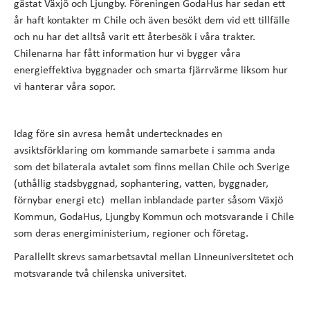
gästat Växjö och Ljungby. Föreningen GodaHus har sedan ett
år haft kontakter m Chile och även besökt dem vid ett tillfälle
och nu har det alltså varit ett återbesök i våra trakter.
Chilenarna har fått information hur vi bygger våra
energieffektiva byggnader och smarta fjärrvärme liksom hur
vi hanterar våra sopor.
Idag före sin avresa hemåt undertecknades en
avsiktsförklaring om kommande samarbete i samma anda
som det bilaterala avtalet som finns mellan Chile och Sverige
(uthållig stadsbyggnad, sophantering, vatten, byggnader,
förnybar energi etc) mellan inblandade parter såsom Växjö
Kommun, GodaHus, Ljungby Kommun och motsvarande i Chile
som deras energiministerium, regioner och företag.
Parallellt skrevs samarbetsavtal mellan Linneuniversitetet och
motsvarande två chilenska universitet.