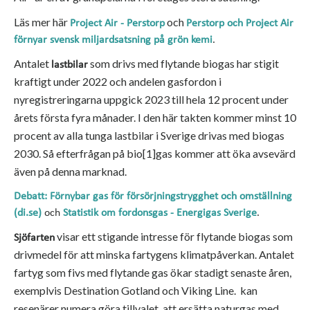
Läs mer här
och
Project Air - Perstorp
Perstorp och Project Air
förnyar svensk miljardsatsning på grön kemi
.
Antalet
som drivs med flytande biogas har stigit
lastbilar
kraftigt under 2022 och andelen gasfordon i
nyregistreringarna uppgick 2023 till hela 12 procent under
årets första fyra månader. I den här takten kommer minst 10
procent av alla tunga lastbilar i Sverige drivas med biogas
2030. Så efterfrågan på bio
[1]
gas kommer att öka avsevärd
även på denna marknad.
Debatt: Förnybar gas för försörjningstrygghet och omställning
(di.se)
och
Statistik om fordonsgas - Energigas Sverige
.
visar ett stigande intresse för flytande biogas som
Sjöfarten
drivmedel för att minska fartygens klimatpåverkan. Antalet
fartyg som fivs med flytande gas ökar stadigt senaste åren,
exemplvis Destination Gotland och
Viking Line. kan
resenärer numera göra tillvalet, att ersätta naturgas med