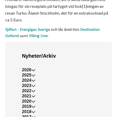
biogas för sin reseplats på fartyget vid bok
[1]
ningen av
resan Turku-Åland-Stockholm, det för en extrakostnad på
ca 5 Euro.
och läs även hos
Sjöfart - Energigas Sverige
Destination
Gotland
samt
Viking Line
.
Nyheter/Arkiv
2026
2025
2024
2023
2022
2021
2020
2019
2018
2017