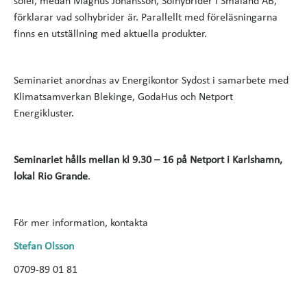
solel, medan Magnus Johansson, Solhybrider i Småland AB,
förklarar vad solhybrider är. Parallellt med föreläsningarna
finns en utställning med aktuella produkter.
Seminariet anordnas av Energikontor Sydost i samarbete med
Klimatsamverkan Blekinge, GodaHus och Netport
Energikluster.
Seminariet hålls mellan kl 9.30 – 16 på Netport i Karlshamn,
lokal Rio Grande
.
För mer information, kontakta
Stefan Olsson
0709-89 01 81