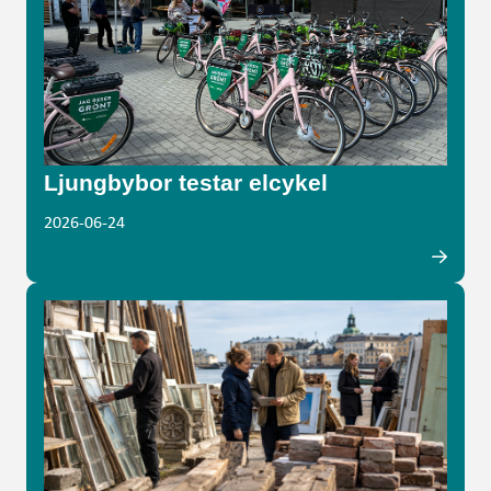
Ljungbybor testar elcykel
2026-06-24