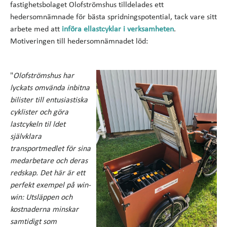
fastighetsbolaget Olofströmshus tilldelades ett
hedersomnämnade för bästa spridningspotential, tack vare sitt
arbete med att
införa ellastcyklar i verksamheten
.
Motiveringen till hedersomnämnadet löd:
"
Olofströmshus har
lyckats omvända inbitna
bilister till entusiastiska
cyklister och göra
lastcykeln til ldet
självklara
transportmedlet för sina
medarbetare och deras
redskap. Det här är ett
perfekt exempel på win-
win: Utsläppen och
kostnaderna minskar
samtidigt som