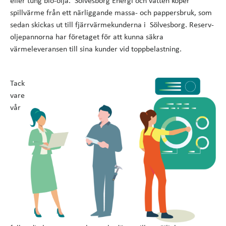
eller tung bio-olja. Sölvesborg Energi och vatten köper
spillvärme från ett närliggande massa- och pappersbruk, som
sedan skickas ut till fjärrvärmekunderna i Sölvesborg. Reserv-
oljepannorna har företaget för att kunna säkra
värmeleveransen till sina kunder vid toppbelastning.
Tack
vare
vår