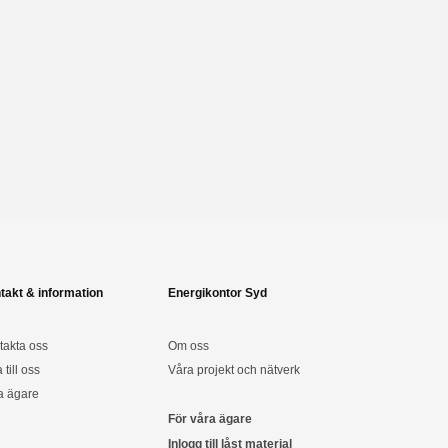
takt & information
Energikontor Syd
takta oss
Om oss
a till oss
Våra projekt och nätverk
a ägare
För våra ägare
Inlogg till låst material