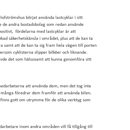
ofströmshus börjat använda lastcyklar i sitt
de de andra bostadsbolag som redan använde
positivt, fördelarna med lastcyklar är att
kad säkerhetskänsla i området, plus att de kan ta
a samt att de kan ta sig fram hela vägen till porten
ersom cyklisterna slipper bilköer och liknande.
evde det som hälsosamt att kunna genomföra sitt
r medarbetarna att använda dem, men det tog inte
h många föredrar dem framför att använda bilen.
et finns gott om utrymme för de olika verktyg som
darbetare inom andra områden vill få tillgång till