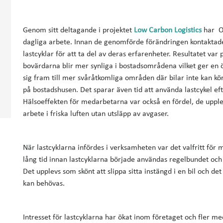
Genom sitt deltagande i projektet
Low Carbon Logistics
har Ol
dagliga arbete. Innan de genomförde förändringen kontakta
lastcyklar för att ta del av deras erfarenheter. Resultatet var 
bovärdarna blir mer synliga i bostadsområdena vilket ger en ö
sig fram till mer svåråtkomliga områden där bilar inte kan kör
på bostadshusen. Det sparar även tid att använda lastcykel eft
Hälsoeffekten för medarbetarna var också en fördel, de uppl
arbete i friska luften utan utsläpp av avgaser.
När lastcyklarna infördes i verksamheten var det valfritt fö
lång tid innan lastcyklarna började användas regelbundet oc
Det upplevs som skönt att slippa sitta instängd i en bil och d
kan behövas.
Intresset för lastcyklarna har ökat inom företaget och fler me