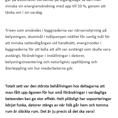
går på automatik. Beroende på utgångsläge så kan man
minska sin energianvändning med upp till 10 %, genom att
tänka om i sin vardag.
Trixen som användes i byggnaderna var närvarostyrning på
belysningen, skumtvål i tvålpumpen istället för vanlig tvål för
att minska vattenåtgången vid handtvätt, energironder i
byggnaderna för att kolla att allt var avstängt som skulle vara
avstängt, förändringar i inställningar i datorer,
belysningsinventering och naturligtvis uppföljning och
återkoppling om hur medarbetarna gör.
Totalt sett var den största behållningen hos deltagarna att
man fått upp ögonen för hur små förändringar i vardagliga
beteenden kan ge stor effekt. Helt plötsligt har sopsorteringar
börjat funka, datorer stängs av när folk går hem och tomma
rum är släckta rum. Det är ju precis så det ska vara!