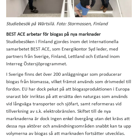
Studiebesök på Wärtsilä. Foto: Stormossen, Finland
BEST ACE arbetar för biogas på nya marknader
Studiebesöken i Finland gjordes inom det internationella
samarbetet BEST ACE, som Energikontor Syd leder, med
partners från Sverige, Finland, Lettland och Estland inom
Interreg Östersjöprogrammet.
I Sverige finns det över 200 anläggningar som producerar
biogas från biomassa, vilket främst används som drivmedel till
fordon. EU har dock pekat på att biogasproduktionen i Europa
snarast bör inriktas på att ersätta den naturgas som används
vid långväga transporter och sjöfart, samt reformeras vid
tillverkning av s.k. elektrobränslen. Skiftet till de nya
marknaderna är dock ingen enkel övergång utan det krävs att
dessa nya aktörer och användningsområden snabbt kan ta upp
volymerna av biogas så att marknaden fortsätter utvecklas.