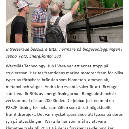
Intresserade besökare tittar närmare på biogasanläggningen i
Jeppo. Foto: Energikontor Syd.
Wärtsiläs Technology Hub i Vasa var ett annat stopp på
studieresan. Här tas framtidens marina motorer fram för olika
typer av förnybara bränslen som biometan, ammoniak,
metanol och vätgas. Andra intressanta saker är att företaget
står t.ex. för 90% av energilösningarna i Bangladesh och är
verksamma i nästan 200 länder. De jobbar just nu med en
P2X2P lösning för hela samhällen som är ett högaktuellt
framtidsprojekt. Det var mycket spännande att lyssna på deras
syn på utvecklingen. Wärtsilä har som mål av att vara
klimatneutrala till 2030. På deras forskningsavdelning kan