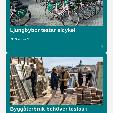
Ljungbybor testar elcykel
2026-06-24
Byggåterbruk behöver testas i