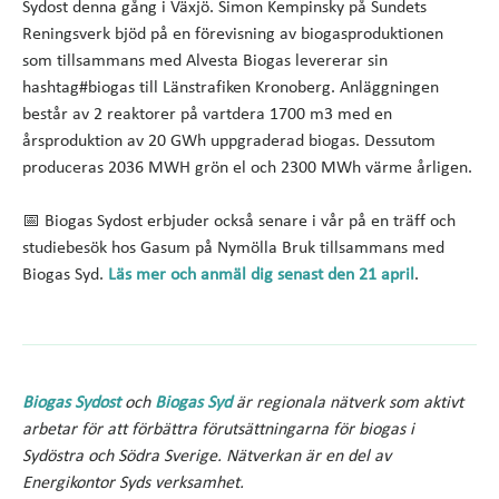
Sydost denna gång i Växjö. Simon Kempinsky på Sundets
Reningsverk bjöd på en förevisning av biogasproduktionen
som tillsammans med Alvesta Biogas levererar sin
hashtag#biogas till Länstrafiken Kronoberg. Anläggningen
består av 2 reaktorer på vartdera 1700 m3 med en
årsproduktion av 20 GWh uppgraderad biogas. Dessutom
produceras 2036 MWH grön el och 2300 MWh värme årligen.
📅 Biogas Sydost erbjuder också senare i vår på en träff och
studiebesök hos Gasum på Nymölla Bruk tillsammans med
Biogas Syd.
Läs mer och anmäl dig senast den 21 april
.
Biogas Sydost
och
Biogas Syd
är regionala nätverk som aktivt
arbetar för att förbättra förutsättningarna för biogas i
Sydöstra och Södra Sverige. Nätverkan är en del av
Energikontor Syds verksamhet.