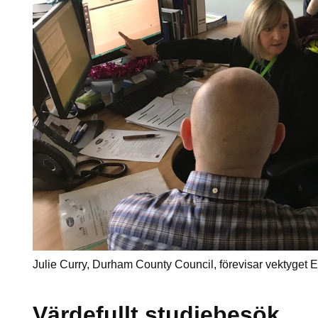
Julie Curry, Durham County Council, förevisar vektyget
Värdefullt studiebesök