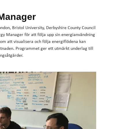
 Manager
don, Bristol University, Derbyshire County Council
rgy Manager för att följa upp sin energianvändning
nom att visualisera och följa energiflödena kan
stnaden. Programmet ger ett utmärkt underlag till
ringsåtgärder.