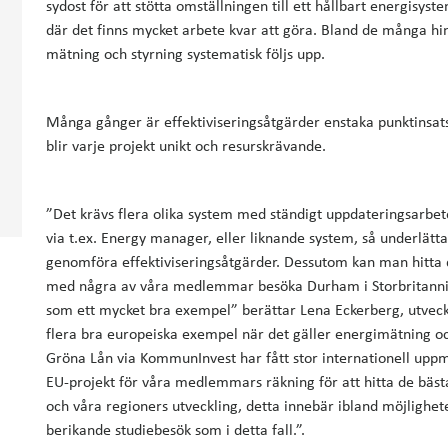
sydost för att stötta omställningen till ett hållbart energisys
där det finns mycket arbete kvar att göra. Bland de många hin
mätning och styrning systematisk följs upp.
Många gånger är effektiviseringsåtgärder enstaka punktinsat
blir varje projekt unikt och resurskrävande.
”Det krävs flera olika system med ständigt uppdateringsarbete
via t.ex. Energy manager, eller liknande system, så underlättas
genomföra effektiviseringsåtgärder. Dessutom kan man hitta dr
med några av våra medlemmar besöka Durham i Storbritannie
som ett mycket bra exempel” berättar Lena Eckerberg, utveckl
flera bra europeiska exempel när det gäller energimätning o
Gröna Lån via KommunInvest har fått stor internationell upp
EU-projekt för våra medlemmars räkning för att hitta de bäs
och våra regioners utveckling, detta innebär ibland möjligh
berikande studiebesök som i detta fall.”.