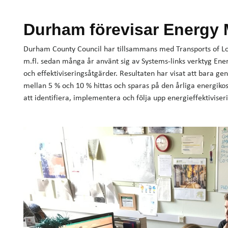
Durham förevisar Energy
Durham County Council har tillsammans med Transports of Lon
m.fl. sedan många år använt sig av Systems-links verktyg Ene
och effektiviseringsåtgärder. Resultaten har visat att bara ge
mellan 5 % och 10 % hittas och sparas på den årliga energiko
att identifiera, implementera och följa upp energieffektivise