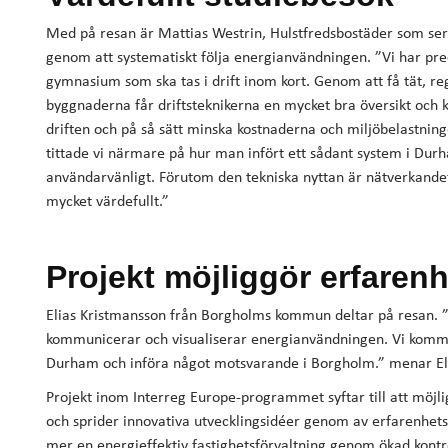
Med på resan är Mattias Westrin, Hulstfredsbostäder som ser
genom att systematiskt följa energianvändningen. ”Vi har pre
gymnasium som ska tas i drift inom kort. Genom att få tät, r
byggnaderna får driftsteknikerna en mycket bra översikt och 
driften och på så sätt minska kostnaderna och miljöbelastning
tittade vi närmare på hur man infört ett sådant system i Durh
användarvänligt. Förutom den tekniska nyttan är nätverkande
mycket värdefullt.”
Projekt möjliggör erfaren
Elias Kristmansson från Borgholms kommun deltar på resan. ”D
kommunicerar och visualiserar energianvändningen. Vi kommer
Durham och införa något motsvarande i Borgholm.” menar Eli
Projekt inom Interreg Europe-programmet syftar till att möjl
och sprider innovativa utvecklingsidéer genom av erfarenhet
mer en energieffektiv fastighetsförvaltning genom ökad kontro