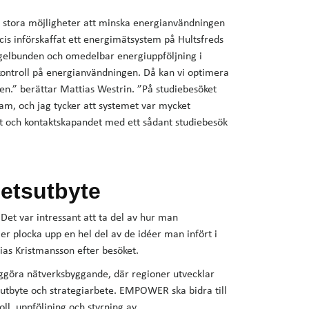
 stora möjligheter att minska energianvändningen
cis införskaffat ett energimätsystem på Hultsfreds
egelbunden och omedelbar energiuppföljning i
kontroll på energianvändningen. Då kan vi optimera
en.” berättar Mattias Westrin. ”På studiebesöket
am, och jag tycker att systemet var mycket
t och kontaktskapandet med ett sådant studiebesök
hetsutbyte
et var intressant att ta del av hur man
 plocka upp en hel del av de idéer man infört i
as Kristmansson efter besöket.
iggöra nätverksbyggande, där regioner utvecklar
sutbyte och strategiarbete. EMPOWER ska bidra till
ll, uppföljning och styrning av