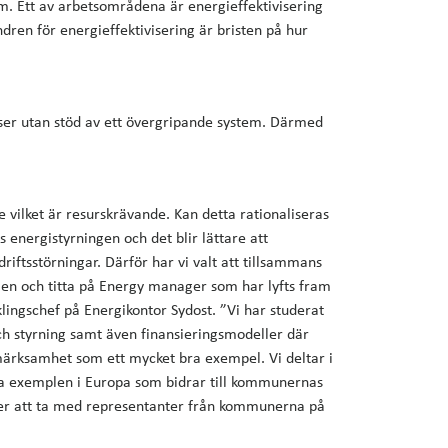
tem. Ett av arbetsområdena är energieffektivisering
dren för energieffektivisering är bristen på hur
ser utan stöd av ett övergripande system. Därmed
 vilket är resurskrävande. Kan detta rationaliseras
 energistyrningen och det blir lättare att
iftsstörningar. Därför har vi valt att tillsammans
n och titta på Energy manager som har lyfts fram
ingschef på Energikontor Sydost. ”Vi har studerat
ch styrning samt även finansieringsmodeller där
märksamhet som ett mycket bra exempel. Vi deltar i
ta exemplen i Europa som bidrar till kommunernas
eter att ta med representanter från kommunerna på