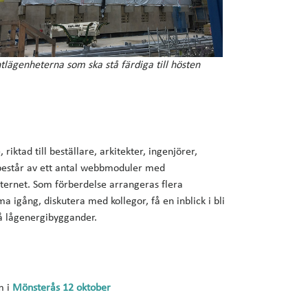
tlägenheterna som ska stå färdiga till hösten
iktad till beställare, arkitekter, ingenjörer,
n består av ett antal webbmoduler med
ternet. Som förberdelse arrangeras flera
 igång, diskutera med kollegor, få en inblick i bli
på lågenergibyggander.
m i
Mönsterås 12 oktober