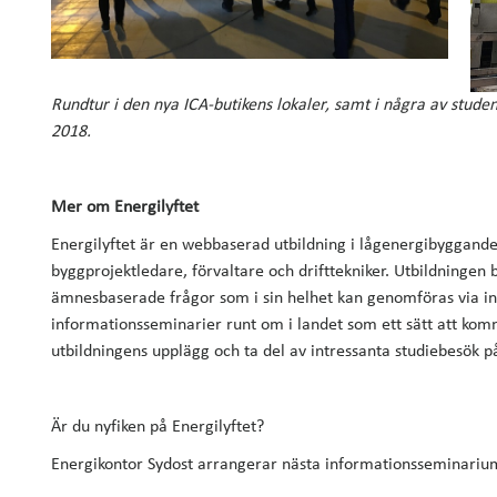
Rundtur i den nya ICA-butikens lokaler, samt i några av studen
2018.
Mer om Energilyftet
Energilyftet är en webbaserad utbildning i lågenergibyggande, r
byggprojektledare, förvaltare och drifttekniker. Utbildninge
ämnesbaserade frågor som i sin helhet kan genomföras via in
informationsseminarier runt om i landet som ett sätt att komma
utbildningens upplägg och ta del av intressanta studiebesök 
Är du nyfiken på Energilyftet?
Energikontor Sydost arrangerar nästa informationsseminariu