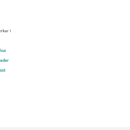
rkar i
hus
nader
ost