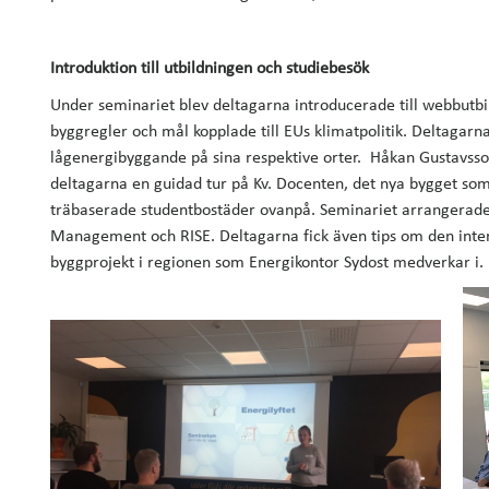
Introduktion till utbildningen och studiebesök
Under seminariet blev deltagarna introducerade till webbut
byggregler och mål kopplade till EUs klimatpolitik. Deltagarn
lågenergibyggande på sina respektive orter. Håkan Gustavsso
deltagarna en guidad tur på Kv. Docenten, det nya bygget so
träbaserade studentbostäder ovanpå. Seminariet arrangerades
Management och RISE. Deltagarna fick även tips om den inte
byggprojekt i regionen som Energikontor Sydost medverkar i.