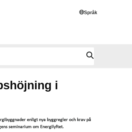
Språk
pshöjning i
rgibyggnader enligt nya byggregler och krav på
agens seminarium om Energilyftet.