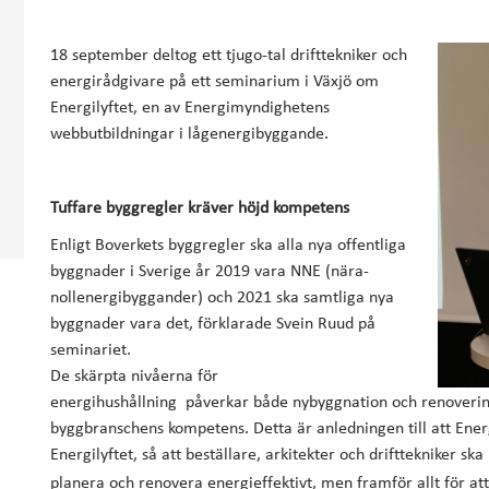
18 september deltog ett tjugo-tal drifttekniker och
energirådgivare på ett seminarium i Växjö om
Energilyftet, en av Energimyndighetens
webbutbildningar i lågenergibyggande.
Tuffare byggregler kräver höjd kompetens
Enligt Boverkets byggregler ska alla nya offentliga
byggnader i Sverige år 2019 vara NNE (nära-
nollenergibyggander) och 2021 ska samtliga nya
byggnader vara det, förklarade Svein Ruud på
seminariet.
De skärpta nivåerna för
energihushållning påverkar både nybyggnation och renovering,
byggbranschens kompetens. Detta är anledningen till att Ene
Energilyftet, så att beställare, arkitekter och drifttekniker sk
planera och renovera energieffektivt, men framför allt för a